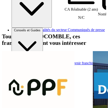
CA Réalisable (2 ans)
Nombre
N/C
Brèves et actus
Actualités du secteur
Communiqués de presse
Conseils et Guides
Interviews
Tout comme ISOCOMBLE, ces
franchises peuvent vous intéresser
Conseils généraux
Devenir franchisé
Devenir franchiseur