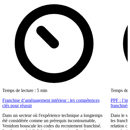
Temps de lecture : 5 min
Temps de l
Franchise d’aménagement intérieur : les compétences
PPF : l’in
clés pour réussir
franchisés
Dans un secteur où l'expérience technique a longtemps
Dans le se
été considérée comme un prérequis incontournable,
les franch
Venidom bouscule les codes du recrutement franchisé.
relation cl