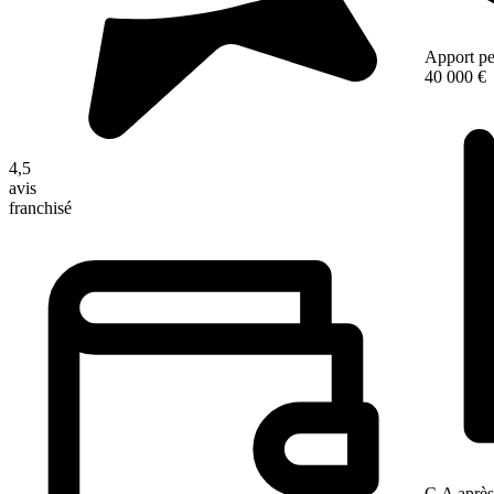
Apport pe
40 000 €
4,5
avis
franchisé
C.A après