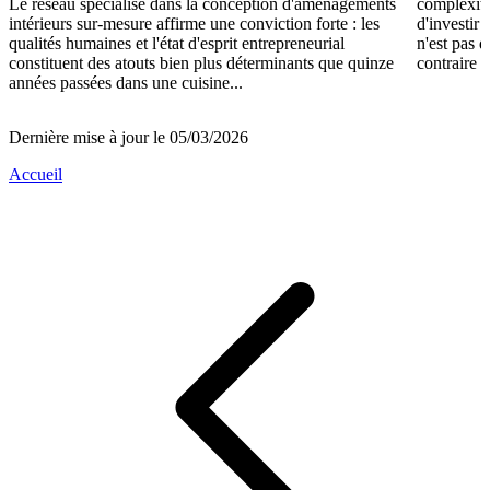
Le réseau spécialisé dans la conception d'aménagements
complexité
intérieurs sur-mesure affirme une conviction forte : les
d'investir 
qualités humaines et l'état d'esprit entrepreneurial
n'est pas 
constituent des atouts bien plus déterminants que quinze
contraire d
années passées dans une cuisine...
Dernière mise à jour le 05/03/2026
Accueil