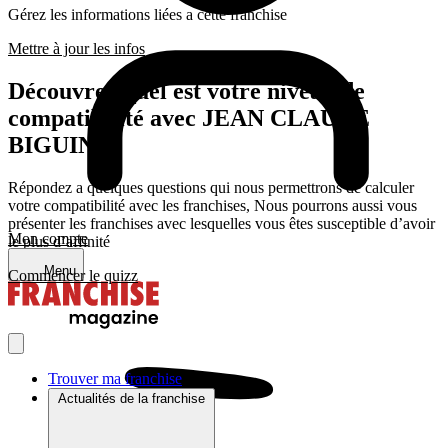
Gérez les informations liées a cette franchise
Mettre à jour les infos
Découvrez quel est votre niveau de
compatibilité avec JEAN CLAUDE
BIGUINE
Répondez a quelques questions qui nous permettrons de calculer
votre compatibilité avec les franchises, Nous pourrons aussi vous
présenter les franchises avec lesquelles vous êtes susceptible d’avoir
Mon compte
le plus d’affinité
Menu
Commencer le quizz
Trouver ma franchise
Actualités de la franchise