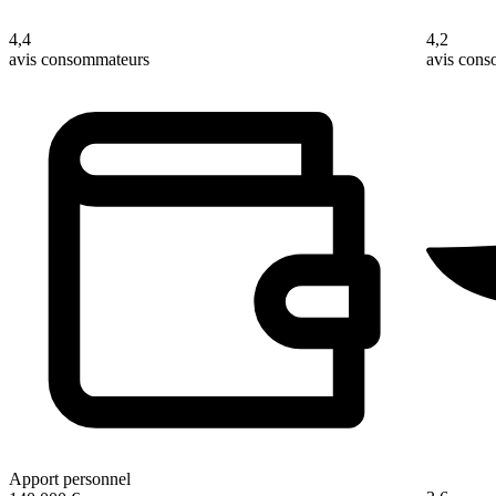
4,4
4,2
avis consommateurs
avis con
Apport personnel