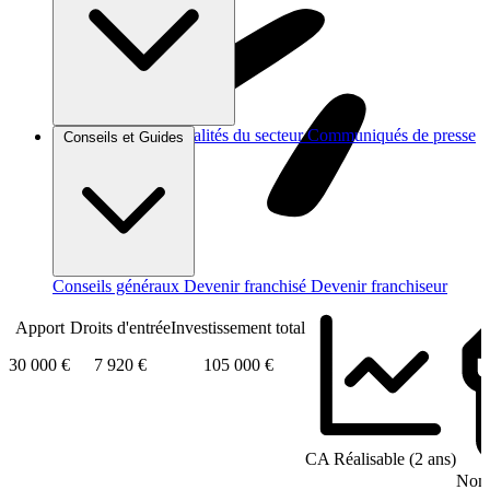
Brèves et actus
Actualités du secteur
Communiqués de presse
Conseils et Guides
Interviews
Conseils généraux
Devenir franchisé
Devenir franchiseur
Apport
Droits d'entrée
Investissement total
30 000 €
7 920 €
105 000 €
CA Réalisable (2 ans)
Nomb