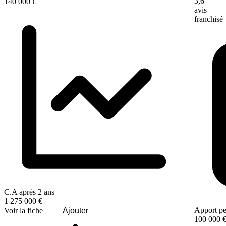
3,6
140 000 €
avis
franchisé
C.A après 2 ans
1 275 000 €
Apport pe
Voir la fiche
Ajouter
100 000 