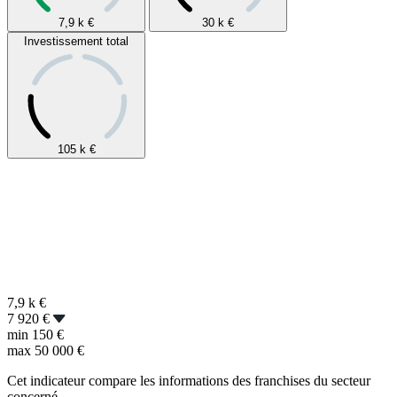
7,9 k
€
30 k
€
Investissement total
105 k
€
7,9 k
€
7 920 €
min
150 €
max
50 000 €
Cet indicateur compare les informations des franchises du secteur
concerné.