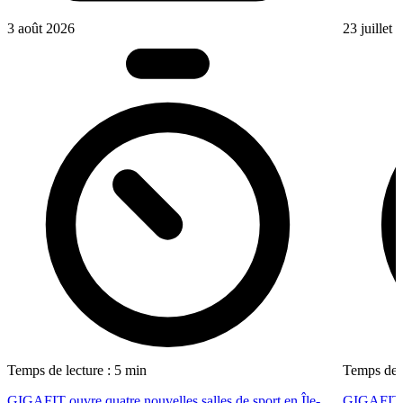
3 août 2026
23 juillet
Temps de lecture : 5 min
Temps de l
GIGAFIT ouvre quatre nouvelles salles de sport en Île-
GIGAFIT r