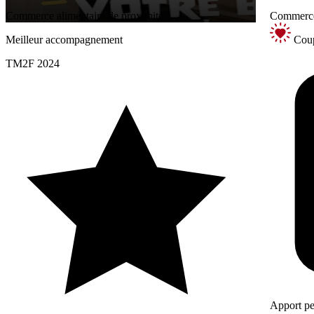
Commerce alimentaire de proximité
Commerce 
Meilleur accompagnement
Coup
TM2F 2024
Apport pe