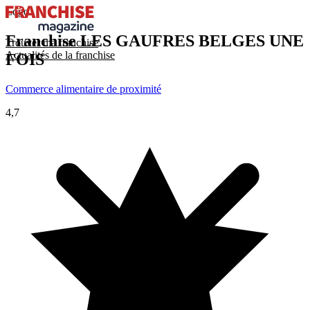
Logo
Franchise
LES GAUFRES BELGES UNE
Trouver ma franchise
Actualités de la franchise
FOIS
Commerce alimentaire de proximité
4,7