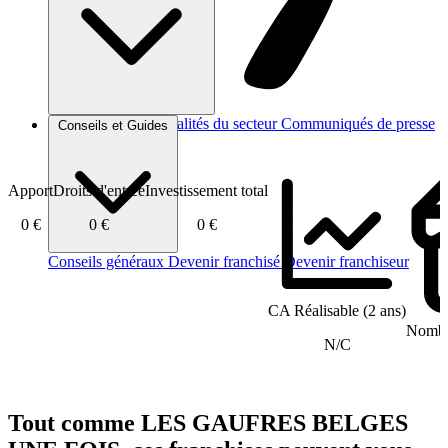
Brèves et actus
Actualités du secteur
Communiqués de presse
Conseils et Guides
Interviews
Apport
Droits d'entrée
Investissement total
0 €
0 €
0 €
Conseils généraux
Devenir franchisé
Devenir franchiseur
CA Réalisable (2 ans)
Nombre
N/C
Tout comme LES GAUFRES BELGES