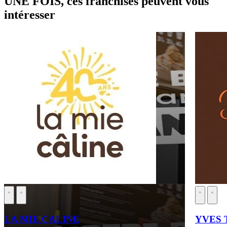
UNE FOIS, ces franchises peuvent vous
intéresser
LA MIE CALINE
YVES T