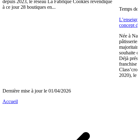
depuis 2023, le réseau La Fabrique Cookies revendique
à ce jour 28 boutiques en...
Temps de l
L’enseign
concept de
Née à Nant
pâtisserie
majoritair
souhaite d
Déjà prése
franchise 
Class’crou
2020), le 
Dernière mise à jour le 01/04/2026
Accueil