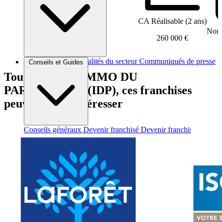
CA Réalisable (2 ans)
Nomb
260 000 €
Brèves et actus
Actualités du secteur
Communiqués de presse
Conseils et Guides
Interviews
Tout comme L’IMMO DU
PARTICULIER (IDP), ces franchises
peuvent vous intéresser
Conseils généraux
Devenir franchisé
Devenir franchiseur