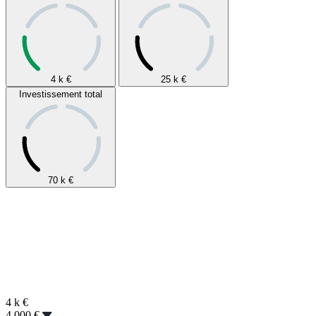
4 k
€
25 k
€
Investissement total
70 k
€
4 k
€
4 000 €