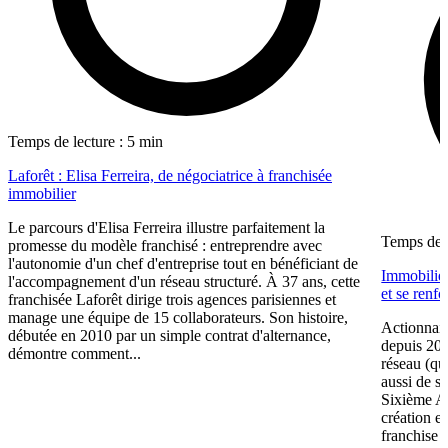
Temps de lecture : 5 min
Laforêt : Elisa Ferreira, de négociatrice à franchisée
immobilier
Le parcours d'Elisa Ferreira illustre parfaitement la
Temps de l
promesse du modèle franchisé : entreprendre avec
l'autonomie d'un chef d'entreprise tout en bénéficiant de
Immobilier
l'accompagnement d'un réseau structuré. À 37 ans, cette
et se renf
franchisée Laforêt dirige trois agences parisiennes et
manage une équipe de 15 collaborateurs. Son histoire,
Actionnair
débutée en 2010 par un simple contrat d'alternance,
depuis 202
démontre comment...
réseau (qu
aussi de s
Sixième A
création e
franchise 