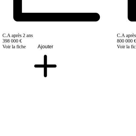
C.A après 2 ans
C.A après
398 000 €
800 000 
Voir la fiche
Ajouter
Voir la fi