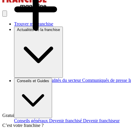
Trouver ma franchise
Actualités de la franchise
Brèves et actus
Actualités du secteur
Communiqués de presse
I
Conseils et Guides
Gratuit et sans engagement
Conseils généraux
Devenir franchisé
Devenir franchiseur
C’est votre franchise ?