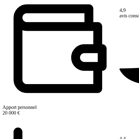
4,9
avis con
Apport personnel
20 000 €
4,4