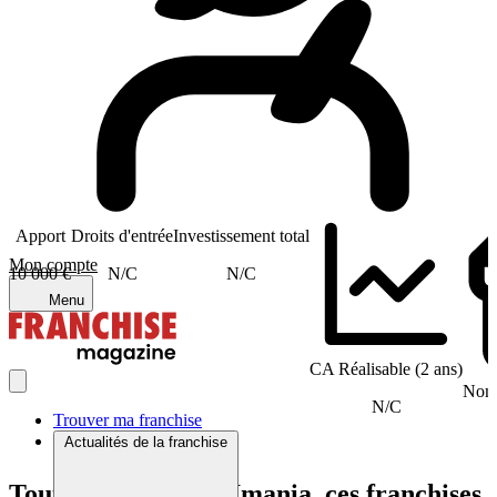
Apport
Droits d'entrée
Investissement total
Mon compte
10 000 €
N/C
N/C
Menu
CA Réalisable (2 ans)
Nomb
N/C
Trouver ma franchise
Actualités de la franchise
Tout comme NUTRImania, ces franchises