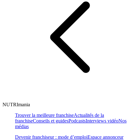
NUTRImania
Trouver la meilleure franchise
Actualités de la
franchise
Conseils et guides
Podcasts
Interviews vidéo
Nos
médias
Devenir franchiseur : mode d’emploi
Espace annonceur