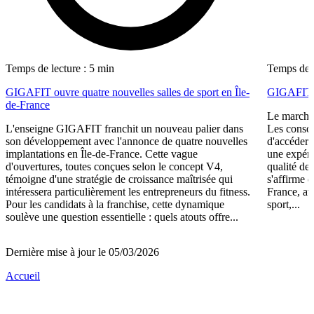
Temps de lecture : 5 min
Temps de l
GIGAFIT ouvre quatre nouvelles salles de sport en Île-
GIGAFIT r
de-France
Le marché 
L'enseigne GIGAFIT franchit un nouveau palier dans
Les consom
son développement avec l'annonce de quatre nouvelles
d'accéder 
implantations en Île-de-France. Cette vague
une expéri
d'ouvertures, toutes conçues selon le concept V4,
qualité de
témoigne d'une stratégie de croissance maîtrisée qui
s'affirme 
intéressera particulièrement les entrepreneurs du fitness.
France, av
Pour les candidats à la franchise, cette dynamique
sport,...
soulève une question essentielle : quels atouts offre...
Dernière mise à jour le 05/03/2026
Accueil