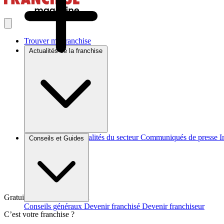
Trouver ma franchise
Actualités de la franchise
Brèves et actus
Actualités du secteur
Communiqués de presse
I
Conseils et Guides
Gratuit et sans engagement
Conseils généraux
Devenir franchisé
Devenir franchiseur
C’est votre franchise ?