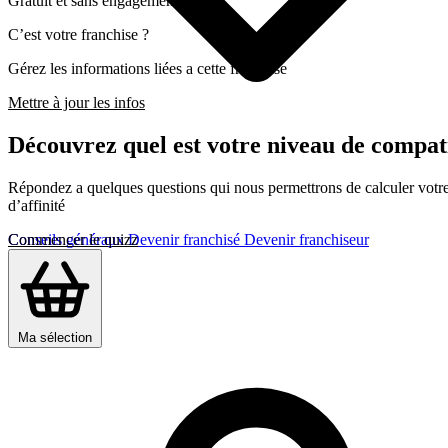
Gratuit et sans engagement
C’est votre franchise ?
Gérez les informations liées a cette franchise
Mettre à jour les infos
Découvrez quel est votre niveau de compati
Répondez a quelques questions qui nous permettrons de calculer votre c
d’affinité
Commencer le quizz
Conseils généraux
Devenir franchisé
Devenir franchiseur
Ma sélection