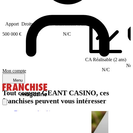
Apport
Droits d'entrée
Investissement total
500 000 €
0 €
N/C
CA Réalisable (2 ans)
Nom
N/C
Mon compte
Menu
Tout comme GEANT CASINO, ces
franchises peuvent vous intéresser
Trouver ma franchise
Actualités de la franchise