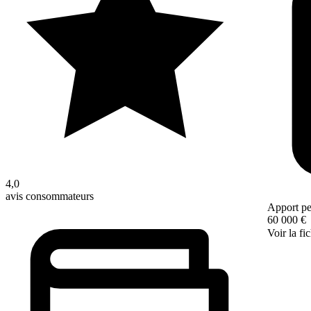
4,0
avis consommateurs
Apport pe
60 000 €
Voir la fi