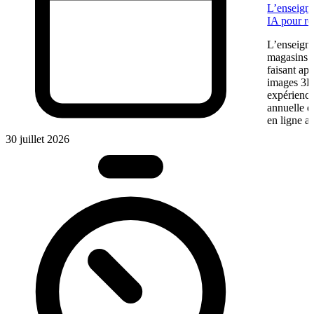
L’enseigne
IA pour re
L’enseigne
magasins f
faisant app
images 3D 
expérience
annuelle 
en ligne a
30 juillet 2026