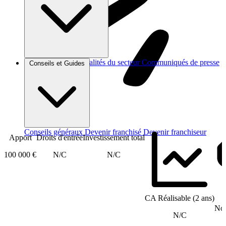
Brèves et actus
Actualités du secteur
Communiqués de presse
Conseils et Guides
Interviews
Conseils généraux
Devenir franchisé
Devenir franchiseur
Apport
Droits d'entrée
Investissement total
100 000 €
N/C
N/C
CA Réalisable (2 ans)
Nom
N/C