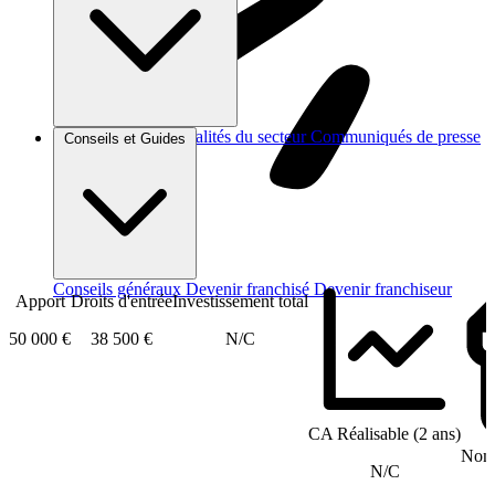
Brèves et actus
Actualités du secteur
Communiqués de presse
Conseils et Guides
Interviews
Conseils généraux
Devenir franchisé
Devenir franchiseur
Apport
Droits d'entrée
Investissement total
50 000 €
38 500 €
N/C
CA Réalisable (2 ans)
Nomb
N/C