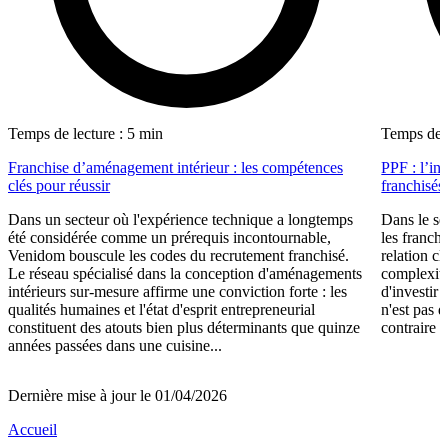
Temps de lecture : 5 min
Temps de l
Franchise d’aménagement intérieur : les compétences
PPF : l’in
clés pour réussir
franchisés
Dans un secteur où l'expérience technique a longtemps
Dans le se
été considérée comme un prérequis incontournable,
les franch
Venidom bouscule les codes du recrutement franchisé.
relation cl
Le réseau spécialisé dans la conception d'aménagements
complexité
intérieurs sur-mesure affirme une conviction forte : les
d'investir 
qualités humaines et l'état d'esprit entrepreneurial
n'est pas 
constituent des atouts bien plus déterminants que quinze
contraire d
années passées dans une cuisine...
Dernière mise à jour le 01/04/2026
Accueil