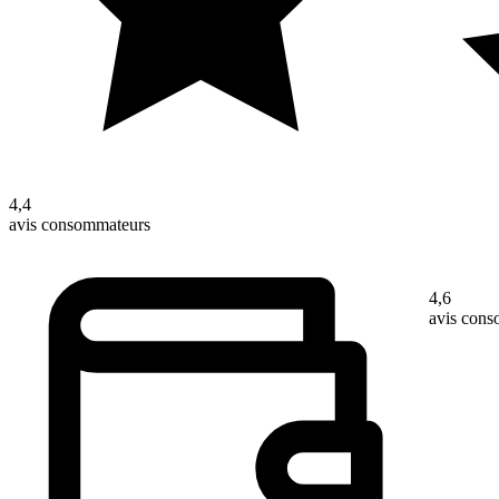
4,4
avis consommateurs
4,6
avis con