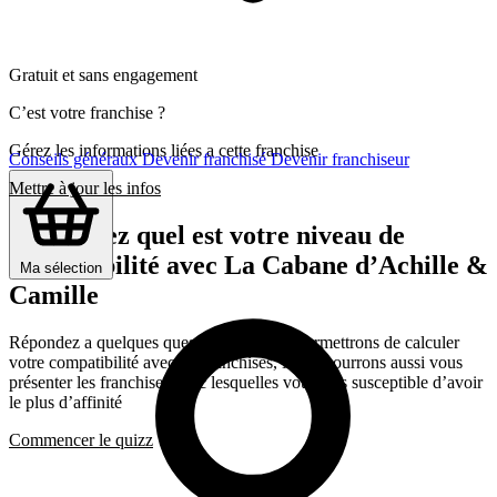
Gratuit et sans engagement
C’est votre franchise ?
Gérez les informations liées a cette franchise
Conseils généraux
Devenir franchisé
Devenir franchiseur
Mettre à jour les infos
Découvrez quel est votre niveau de
compatibilité avec La Cabane d’Achille &
Ma sélection
Camille
Répondez a quelques questions qui nous permettrons de calculer
votre compatibilité avec les franchises, Nous pourrons aussi vous
présenter les franchises avec lesquelles vous êtes susceptible d’avoir
le plus d’affinité
Commencer le quizz