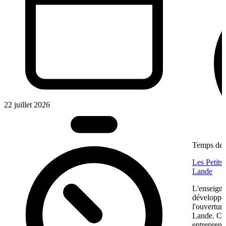
22 juillet 2026
Temps de l
Les Petits
Lande
L'enseigne
développem
l'ouvertur
Lande. Ce
entreprene