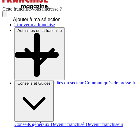
Cette franchise vous intéresse ?
Ajouter à ma sélection
Trouver ma franchise
Actualités de la franchise
Brèves et actus
Actualités du secteur
Communiqués de presse
I
Conseils et Guides
Conseils généraux
Devenir franchisé
Devenir franchiseur