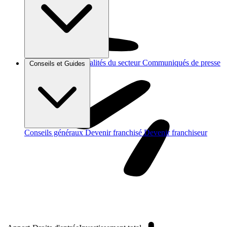
Brèves et actus
Actualités du secteur
Communiqués de presse
Conseils et Guides
Interviews
Conseils généraux
Devenir franchisé
Devenir franchiseur