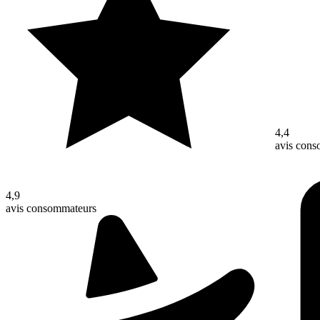
4,4
avis con
4,9
avis consommateurs