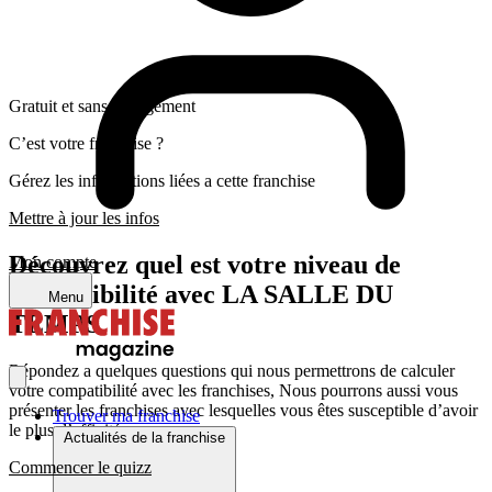
Gratuit et sans engagement
C’est votre franchise ?
Gérez les informations liées a cette franchise
Mettre à jour les infos
Découvrez quel est votre niveau de
Mon compte
compatibilité avec LA SALLE DU
Menu
TEMPS
Répondez a quelques questions qui nous permettrons de calculer
votre compatibilité avec les franchises, Nous pourrons aussi vous
présenter les franchises avec lesquelles vous êtes susceptible d’avoir
Trouver ma franchise
le plus d’affinité
Actualités de la franchise
Commencer le quizz