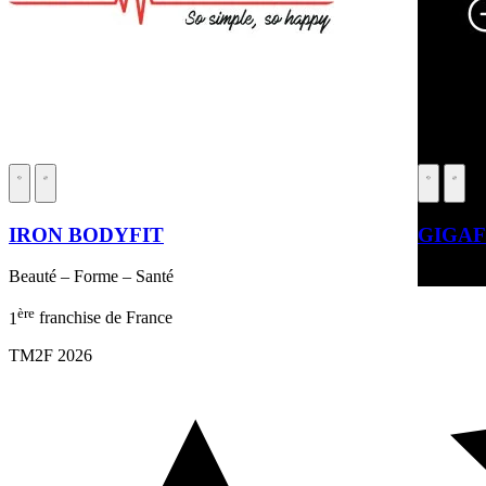
IRON BODYFIT
GIGAF
Beauté – Forme – Santé
Beauté – 
ère
1
franchise de France
TM2F 2026