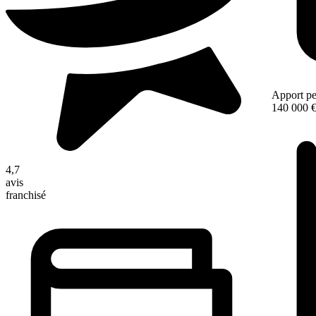
Apport pe
140 000 
4,7
avis
franchisé