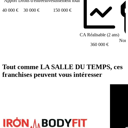
Apport
Droits d'entrée
Investissement total
40 000 €
30 000 €
150 000 €
CA Réalisable (2 ans)
Nomb
360 000 €
Tout comme LA SALLE DU TEMPS, ces
franchises peuvent vous intéresser