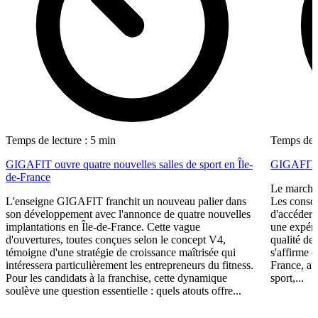
Temps de lecture : 5 min
Temps de l
GIGAFIT ouvre quatre nouvelles salles de sport en Île-
GIGAFIT r
de-France
Le marché 
L'enseigne GIGAFIT franchit un nouveau palier dans
Les consom
son développement avec l'annonce de quatre nouvelles
d'accéder 
implantations en Île-de-France. Cette vague
une expéri
d'ouvertures, toutes conçues selon le concept V4,
qualité de
témoigne d'une stratégie de croissance maîtrisée qui
s'affirme 
intéressera particulièrement les entrepreneurs du fitness.
France, av
Pour les candidats à la franchise, cette dynamique
sport,...
soulève une question essentielle : quels atouts offre...