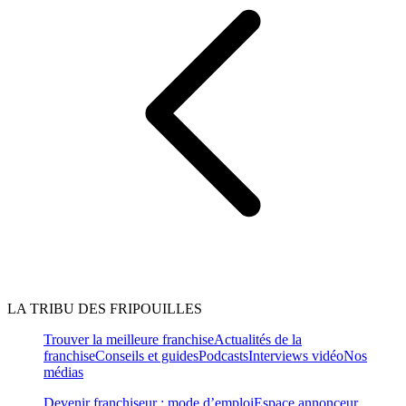
LA TRIBU DES FRIPOUILLES
Trouver la meilleure franchise
Actualités de la
franchise
Conseils et guides
Podcasts
Interviews vidéo
Nos
médias
Devenir franchiseur : mode d’emploi
Espace annonceur