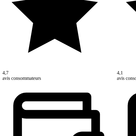
4,7
4,1
avis consommateurs
avis con