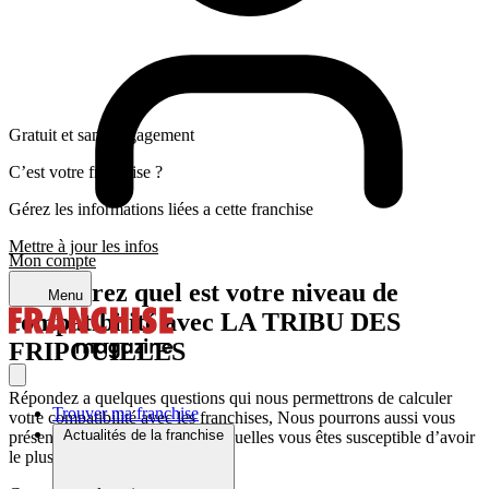
Gratuit et sans engagement
C’est votre franchise ?
Gérez les informations liées a cette franchise
Mettre à jour les infos
Mon compte
Découvrez quel est votre niveau de
Menu
compatibilité avec LA TRIBU DES
FRIPOUILLES
Répondez a quelques questions qui nous permettrons de calculer
Trouver ma franchise
votre compatibilité avec les franchises, Nous pourrons aussi vous
Actualités de la franchise
présenter les franchises avec lesquelles vous êtes susceptible d’avoir
le plus d’affinité