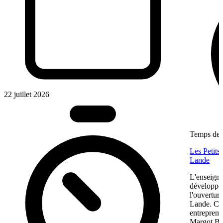
22 juillet 2026
Temps de l
Les Petits
Lande
L'enseigne
développem
l'ouvertur
Lande. Ce
entreprene
Margot Bon