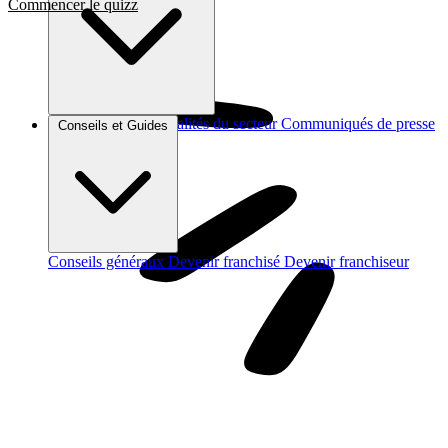
Commencer le quizz
Brèves et actus
Actualités du secteur
Communiqués de presse
Conseils et Guides
Interviews
Conseils généraux
Devenir franchisé
Devenir franchiseur