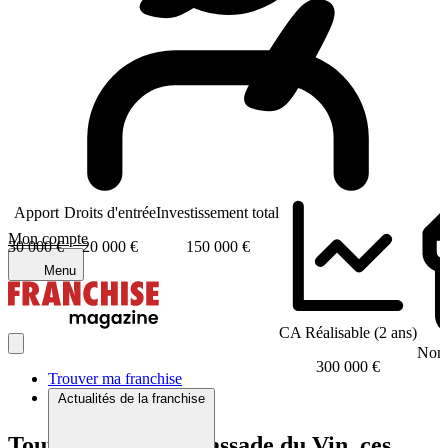
Apport
Droits d'entrée
Investissement total
Mon compte
30 000 €
20 000 €
150 000 €
Menu
CA Réalisable (2 ans)
Nomb
300 000 €
Trouver ma franchise
Actualités de la franchise
Tout comme L’ambassade du Vin, ces