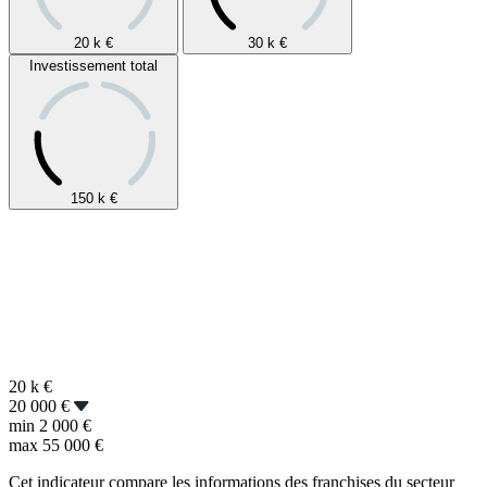
20 k
€
30 k
€
Investissement total
150 k
€
20 k
€
20 000 €
min
2 000 €
max
55 000 €
Cet indicateur compare les informations des franchises du secteur