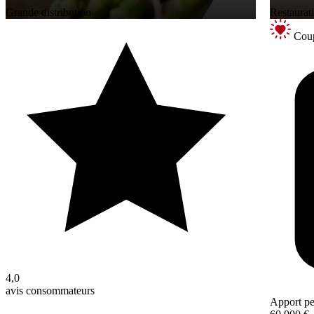
Grande distribution
Restaurati
Coup
4,0
avis consommateurs
Apport pe