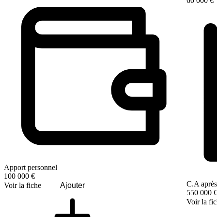
60 000 €
Apport personnel
100 000 €
C.A après
Voir la fiche
Ajouter
550 000 
Voir la fi