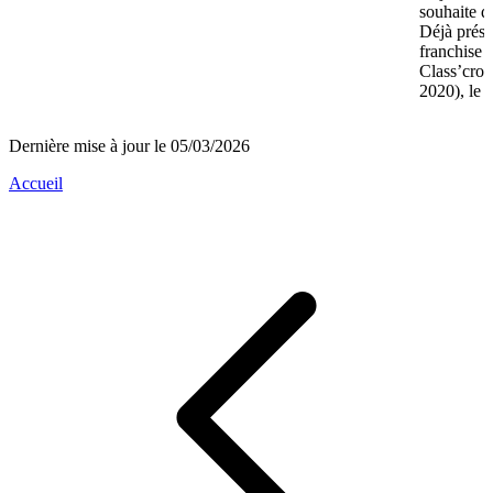
souhaite d
Déjà prése
franchise 
Class’crou
2020), le 
Dernière mise à jour le 05/03/2026
Accueil