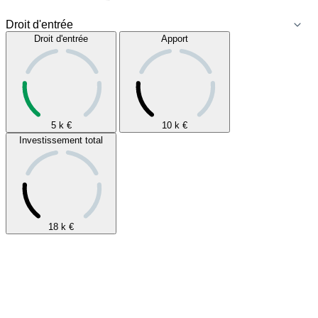
Droit d'entrée
Apport
5 k
€
10 k
€
Investissement total
18 k
€