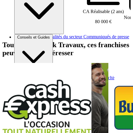
CA Réalisable (2 ans)
Nomb
80 000 €
Brèves et actus
Actualités du secteur
Communiqués de presse
Conseils et Guides
Interviews
Tout comme Link Travaux, ces franchises
peuvent vous intéresser
Conseils généraux
Devenir franchisé
Devenir franchiseur