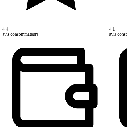
4,4
4,1
avis consommateurs
avis con