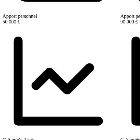
Apport personnel
Apport pe
50 000 €
90 000 €
C.A après 2 ans
C.A après