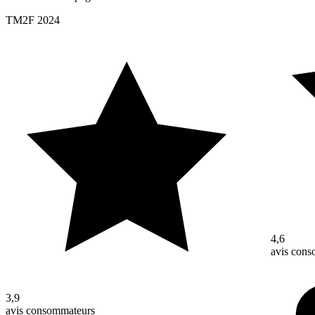
TM2F 2024
4,6
avis con
3,9
avis consommateurs