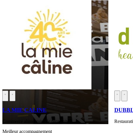
LA MIE CALINE
DUBB
Commerce alimentaire de proximité
Restaurati
Meilleur accompagnement