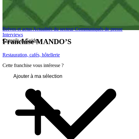
Brèves et actus
Actualités du secteur
Communiqués de presse
Interviews
Franchise
MANDO’S
Conseils et Guides
Restauration, cafés, hôtellerie
Cette franchise vous intéresse ?
Ajouter à ma sélection