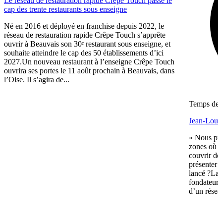
Le réseau de restauration rapide Crêpe Touch passe le
cap des trente restaurants sous enseigne
Né en 2016 et déployé en franchise depuis 2022, le
réseau de restauration rapide Crêpe Touch s’apprête
ouvrir à Beauvais son 30ᵉ restaurant sous enseigne, et
souhaite atteindre le cap des 50 établissements d’ici
2027.Un nouveau restaurant à l’enseigne Crêpe Touch
ouvrira ses portes le 11 août prochain à Beauvais, dans
l’Oise. Il s’agira de...
Temps de l
Jean-Louis
« Nous pré
zones où n
couvrir de
présenter 
lancé ?La 
fondateurs 
d’un réseau