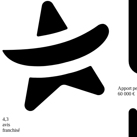
Apport pe
60 000 €
4,3
avis
franchisé