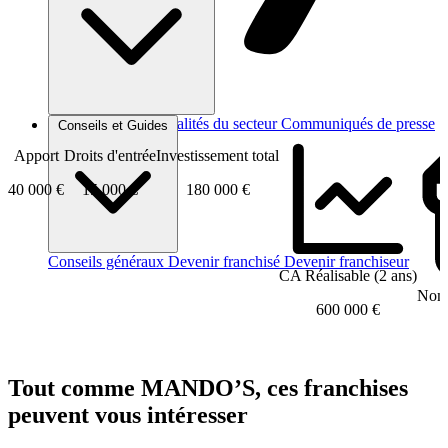
Brèves et actus
Actualités du secteur
Communiqués de presse
Conseils et Guides
Interviews
Apport
Droits d'entrée
Investissement total
40 000 €
15 000 €
180 000 €
Conseils généraux
Devenir franchisé
Devenir franchiseur
CA Réalisable (2 ans)
Nomb
600 000 €
Tout comme MANDO’S, ces franchises
peuvent vous intéresser