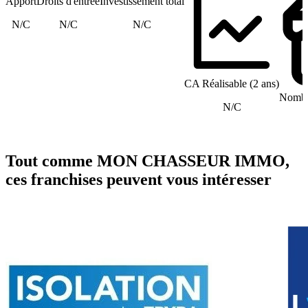
Apport
Droits d'entrée
Investissement total
N/C
N/C
N/C
CA Réalisable (2 ans)
Nombre
N/C
Tout comme MON CHASSEUR IMMO,
ces franchises peuvent vous intéresser