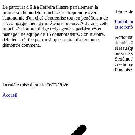
Le parcours d'Elisa Ferreira illustre parfaitement la
Temps de l
promesse du modèle franchisé : entreprendre avec
l'autonomie d'un chef d'entreprise tout en bénéficiant de
Immobilier
l'accompagnement d'un réseau structuré. À 37 ans, cette
et se renf
franchisée Laforêt dirige trois agences parisiennes et
manage une équipe de 15 collaborateurs. Son histoire,
Actionnair
débutée en 2010 par un simple contrat d'alternance,
depuis 202
démontre comment...
réseau (qu
aussi de s
Sixième A
création e
franchise 
Dernière mise à jour le 06/07/2026
Accueil