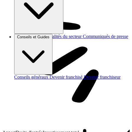
Brèves et actus
Actualités du secteur
Communiqués de presse
Conseils et Guides
Interviews
Conseils généraux
Devenir franchisé
Devenir franchiseur