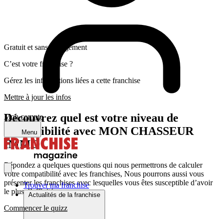
Gratuit et sans engagement
C’est votre franchise ?
Gérez les informations liées a cette franchise
Mettre à jour les infos
Découvrez quel est votre niveau de
Mon compte
compatibilité avec MON CHASSEUR
Menu
IMMO
Répondez a quelques questions qui nous permettrons de calculer
votre compatibilité avec les franchises, Nous pourrons aussi vous
présenter les franchises avec lesquelles vous êtes susceptible d’avoir
Trouver ma franchise
le plus d’affinité
Actualités de la franchise
Commencer le quizz