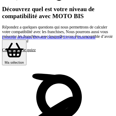
Découvrez quel est votre niveau de
compatibilité avec MOTO BIS
Répondez a quelques questions qui nous permettrons de calculer
votre compatibilité avec les franchises, Nous pourrons aussi vous
présenter les franchises avec lesquelles vous êtes susceptible d’avoir
Conseils généraux
Devenir franchisé
Devenir franchiseur
le plus d’affinité
Commencer le quizz
Ma sélection