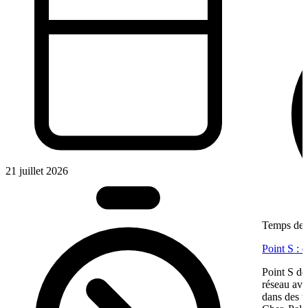
21 juillet 2026
Temps de l
Point S : 
Point S dé
réseau ave
dans des te