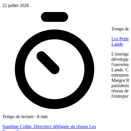
22 juillet 2026
Temps de l
Les Petits
Lande
L'enseigne
développem
l'ouvertur
Lande. Ce
entreprene
Margot Bon
parfaiteme
réseau de f
l'entrepren
Temps de lecture : 8 min
Sandrine Collin, Directrice déléguée du réseau Les