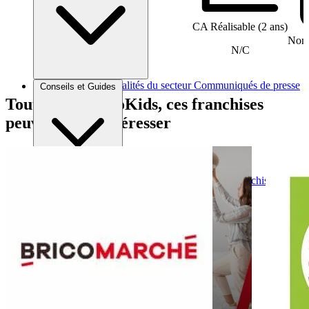
CA Réalisable (2 ans)
Nomb
N/C
Brèves et actus
Actualités du secteur
Communiqués de presse
Conseils et Guides
Interviews
Tout comme NeoKids, ces franchises
peuvent vous intéresser
Conseils généraux
Devenir franchisé
Devenir franchiseur