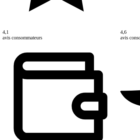
4,1
4,6
avis consommateurs
avis con