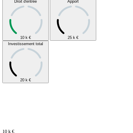
Droit d'entrée
Apport
10 k
€
25 k
€
Investissement total
20 k
€
10 k
€