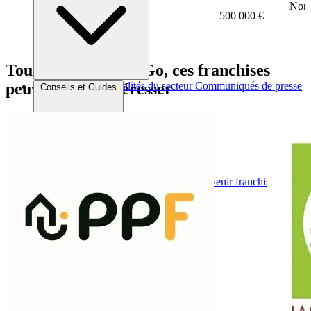
Nomb
500 000 €
Tout comme PermiGo, ces franchises
peuvent vous intéresser
Brèves et actus
Actualités du secteur
Communiqués de presse
Conseils et Guides
Interviews
Conseils généraux
Devenir franchisé
Devenir franchiseur