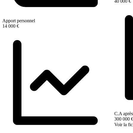
40 000 €
Apport personnel
14 000 €
C.A après
300 000 
Voir la fi