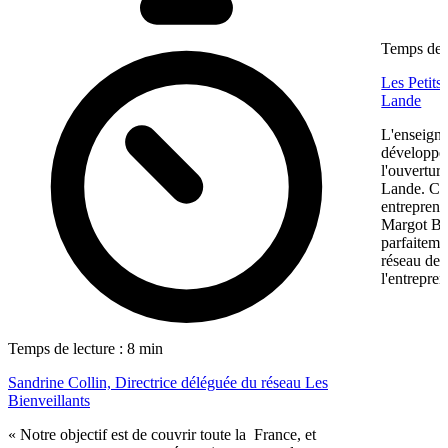
Temps de l
Les Petits
Lande
L'enseigne
développem
l'ouvertur
Lande. Ce
entreprene
Margot Bon
parfaiteme
réseau de f
l'entrepren
Temps de lecture : 8 min
Sandrine Collin, Directrice déléguée du réseau Les
Bienveillants
« Notre objectif est de couvrir toute la France, et