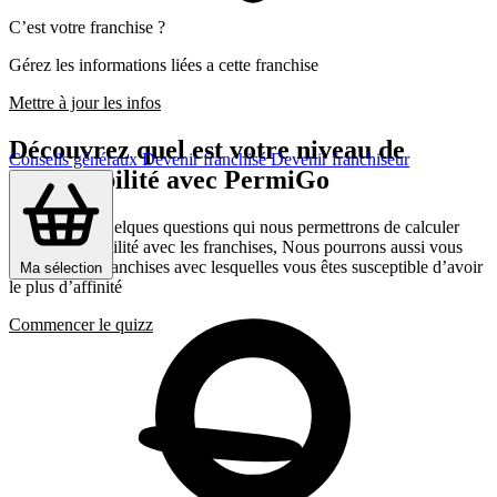
C’est votre franchise ?
Gérez les informations liées a cette franchise
Mettre à jour les infos
Découvrez quel est votre niveau de
Conseils généraux
Devenir franchisé
Devenir franchiseur
compatibilité avec PermiGo
Répondez a quelques questions qui nous permettrons de calculer
votre compatibilité avec les franchises, Nous pourrons aussi vous
présenter les franchises avec lesquelles vous êtes susceptible d’avoir
Ma sélection
le plus d’affinité
Commencer le quizz