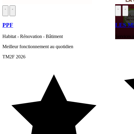
PPF
LES M
Habitat - Rénovation - Bâtiment
Services a
Meilleur fonctionnement au quotidien
TM2F 2026