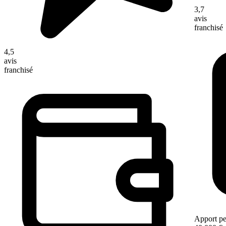
3,7
avis
franchisé
4,5
avis
franchisé
Apport pe