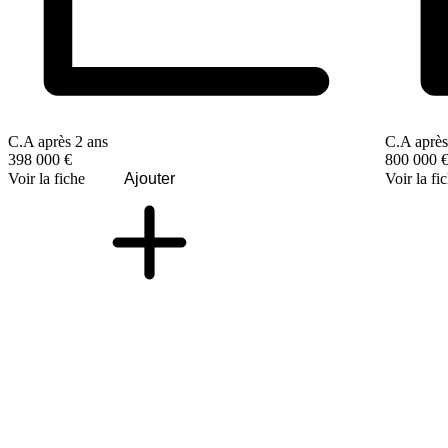
C.A après 2 ans
C.A après
398 000 €
800 000 
Voir la fiche
Ajouter
Voir la fi