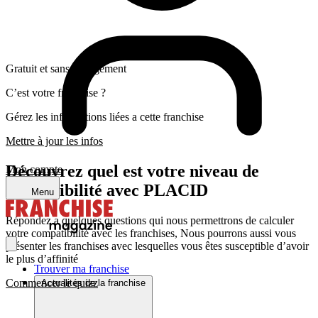
Gratuit et sans engagement
C’est votre franchise ?
Gérez les informations liées a cette franchise
Mettre à jour les infos
Découvrez quel est votre niveau de
Mon compte
compatibilité avec PLACID
Menu
Répondez a quelques questions qui nous permettrons de calculer
votre compatibilité avec les franchises, Nous pourrons aussi vous
présenter les franchises avec lesquelles vous êtes susceptible d’avoir
le plus d’affinité
Trouver ma franchise
Commencer le quizz
Actualités de la franchise