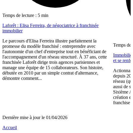
Temps de lecture : 5 min
Laforêt : Elisa Ferreira, de négociatrice à franchisée
immobilier
Le parcours d'Elisa Ferreira illustre parfaitement la
Temps de l
promesse du modèle franchisé : entreprendre avec
l'autonomie d'un chef d'entreprise tout en bénéficiant de
Immobilier
l'accompagnement d'un réseau structuré. À 37 ans, cette
et se renf
franchisée Laforêt dirige trois agences parisiennes et
manage une équipe de 15 collaborateurs. Son histoire,
Actionnair
débutée en 2010 par un simple contrat d'alternance,
depuis 202
démontre comment...
réseau (qu
aussi de s
Sixième A
création e
franchise 
Dernière mise à jour le 01/04/2026
Accueil