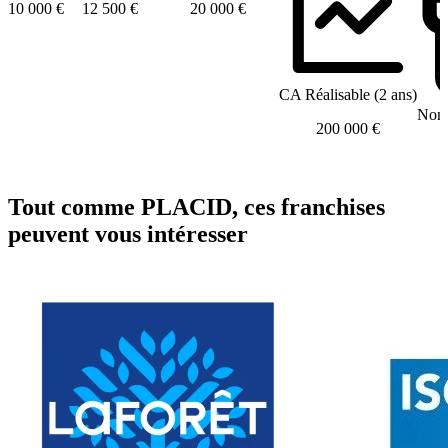
10 000 €
12 500 €
20 000 €
CA Réalisable (2 ans)
Nomb
200 000 €
Tout comme PLACID, ces franchises
peuvent vous intéresser