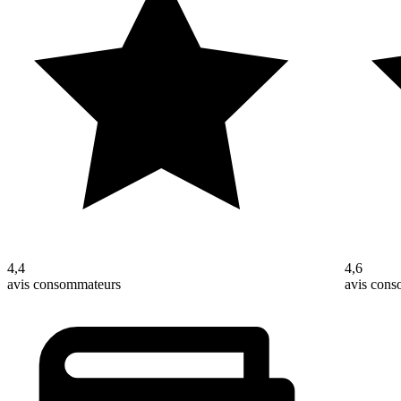
4,4
4,6
avis consommateurs
avis con