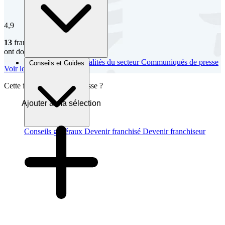
4,9
13
franchisés
ont donné leur avis
Brèves et actus
Actualités du secteur
Communiqués de presse
Conseils et Guides
Voir les avis
Interviews
Cette franchise vous intéresse ?
Ajouter à ma sélection
Conseils généraux
Devenir franchisé
Devenir franchiseur