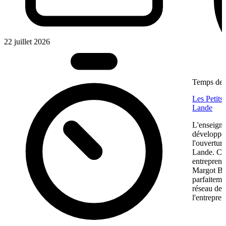
22 juillet 2026
Temps de l
Les Petits
Lande
L'enseigne
développem
l'ouvertur
Lande. Ce
entreprene
Margot Bon
parfaiteme
réseau de f
l'entrepren