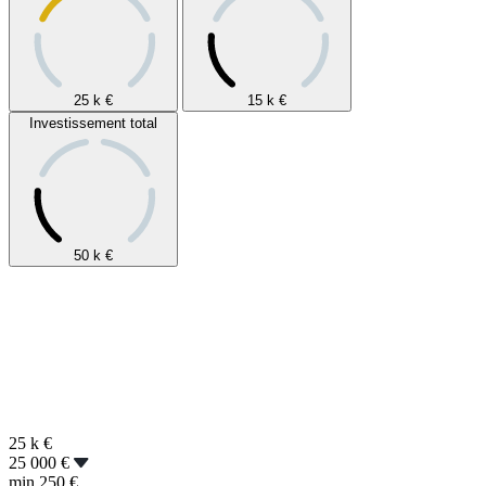
25 k
€
15 k
€
Investissement total
50 k
€
25 k
€
25 000 €
min
250 €