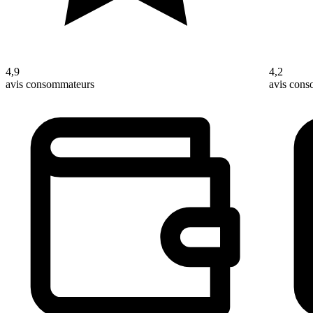
4,9
4,2
avis consommateurs
avis con