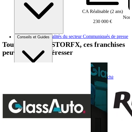
CA Réalisable (2 ans)
Nomb
230 000 €
Brèves et actus
Actualités du secteur
Communiqués de presse
Conseils et Guides
Interviews
Tout comme RESTORFX, ces franchises
peuvent vous intéresser
Conseils généraux
Devenir franchisé
Devenir franchiseur