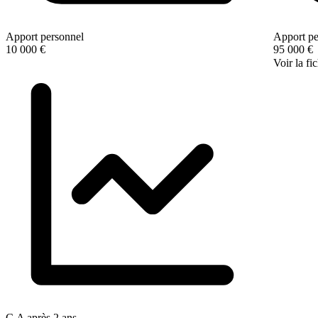
Apport personnel
Apport pe
10 000 €
95 000 €
Voir la fi
C.A après 2 ans