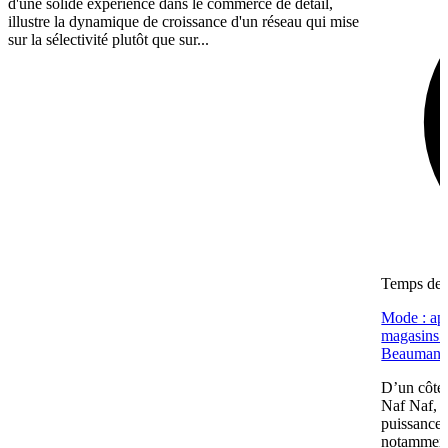
d'une solide expérience dans le commerce de détail,
illustre la dynamique de croissance d'un réseau qui mise
sur la sélectivité plutôt que sur...
Temps de l
Mode : apr
magasins (
Beaumano
D’un côté,
Naf Naf, c
puissance 
notamment