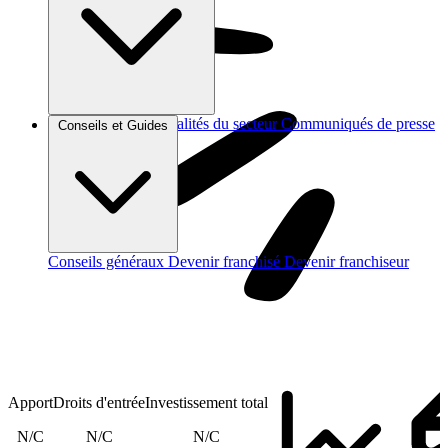
Brèves et actus
Actualités du secteur
Communiqués de presse
Conseils et Guides
Interviews
Conseils généraux
Devenir franchisé
Devenir franchiseur
Apport
Droits d'entrée
Investissement total
N/C
N/C
N/C