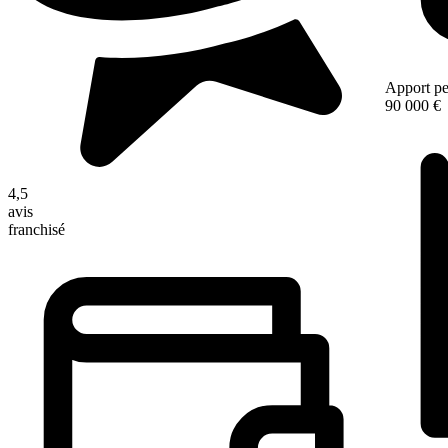
Apport pe
90 000 €
4,5
avis
franchisé