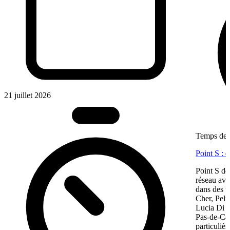
21 juillet 2026
Temps de l
Point S : 
Point S dé
réseau ave
dans des te
Cher, Pel
Lucia Di M
Pas-de-Cal
particulièr