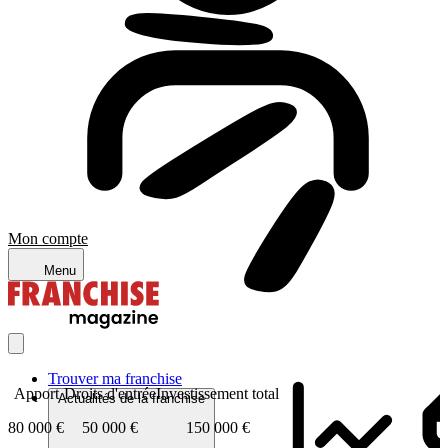
Mon compte
Menu
Trouver ma franchise
Apport
Droits d'entrée
Investissement total
Actualités de la franchise
80 000 €
50 000 €
150 000 €