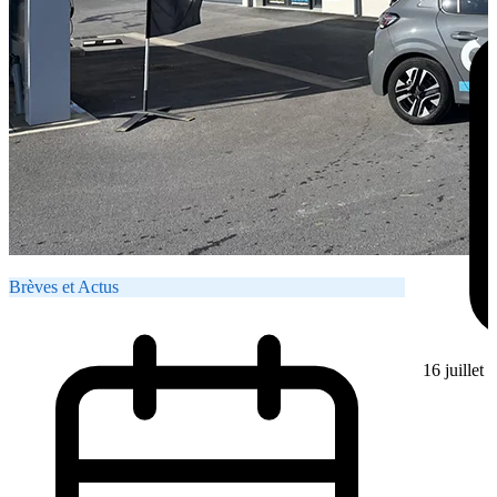
Brèves et Actus
16 juillet