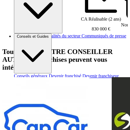
CA Réalisable (2 ans)
Nomb
830 000 €
Brèves et actus
Actualités du secteur
Communiqués de presse
Conseils et Guides
Interviews
Tout comme VOTRE CONSEILLER
AUTO, ces franchises peuvent vous
intéresser
Conseils généraux
Devenir franchisé
Devenir franchiseur