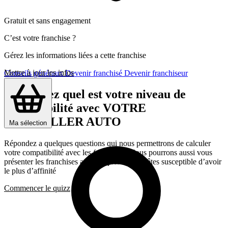
Gratuit et sans engagement
C’est votre franchise ?
Gérez les informations liées a cette franchise
Mettre à jour les infos
Conseils généraux
Devenir franchisé
Devenir franchiseur
Découvrez quel est votre niveau de
compatibilité avec VOTRE
CONSEILLER AUTO
Ma sélection
Répondez a quelques questions qui nous permettrons de calculer
votre compatibilité avec les franchises, Nous pourrons aussi vous
présenter les franchises avec lesquelles vous êtes susceptible d’avoir
le plus d’affinité
Commencer le quizz