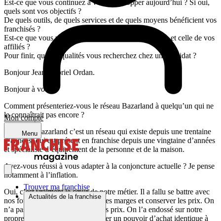
Est-ce que vous continuez à vous développer aujourd’hui ? Si oui,
quels sont vos objectifs ?
De quels outils, de quels services et de quels moyens bénéficient vos
franchisés ?
Est-ce que vous mesurez la satisfaction de vos clients et celle de vos
affiliés ?
Pour finir, quelles qualités vous recherchez chez un candidat ?
Bonjour Jean-Gabriel Ordan.
Bonjour à vous.
Comment présenteriez-vous le réseau Bazarland à quelqu’un qui ne
le connaîtrait pas encore ?
Mon compte
Le réseau Bazarland c’est un réseau qui existe depuis une trentaine
Menu
d’années, qui est présent en franchise depuis une vingtaine d’années
et spécialiste d’équipement de la personne et de la maison.
Avez-vous réussi à vous adapter à la conjoncture actuelle ? Je pense
notamment à l’inflation.
Trouver ma franchise
Oui, c’est vraiment le cœur de notre métier. Il a fallu se battre avec
Actualités de la franchise
nos fournisseurs pour maintenir les marges et conserver les prix. On
n’a pas impacté nos clients sur les prix. On l’a endossé sur notre
propre marge de façon à conserver un pouvoir d’achat identique à