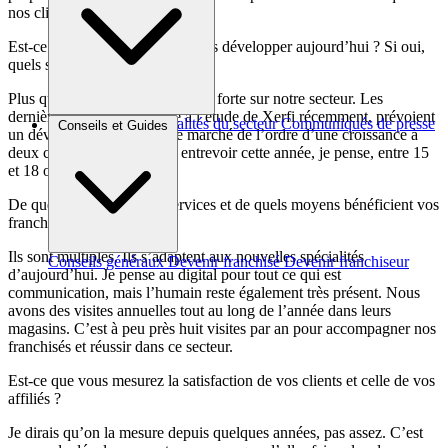
nos clients.
Est-ce que vous continuez à vous développer aujourd’hui ? Si oui,
quels sont vos objectifs ?
Plus que jamais. La demande est forte sur notre secteur. Les
dernières analyses, je pense à l’étude de Xerfi récemment, prévoient
Brèves et actus
Actualités du secteur
Communiqués de presse
Conseils et Guides
un développement sur notre marché de l’ordre d’une croissance à
Interviews
deux chiffres et nous laisse entrevoir cette année, je pense, entre 15
et 18 ouvertures.
De quels outils, de quels services et de quels moyens bénéficient vos
franchisés ?
Ils sont multiples. Ils s’adaptent aux nouvelles spécialités
Conseils généraux
Devenir franchisé
Devenir franchiseur
d’aujourd’hui. Je pense au digital pour tout ce qui est
communication, mais l’humain reste également très présent. Nous
avons des visites annuelles tout au long de l’année dans leurs
magasins. C’est à peu près huit visites par an pour accompagner nos
franchisés et réussir dans ce secteur.
Est-ce que vous mesurez la satisfaction de vos clients et celle de vos
affiliés ?
Je dirais qu’on la mesure depuis quelques années, pas assez. C’est