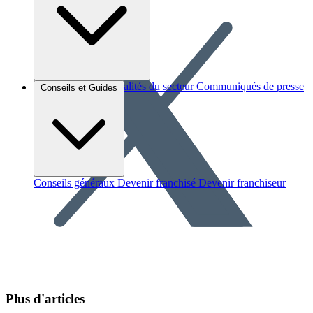
Brèves et actus
Actualités du secteur
Communiqués de presse
Conseils et Guides
Interviews
Conseils généraux
Devenir franchisé
Devenir franchiseur
Plus d'articles