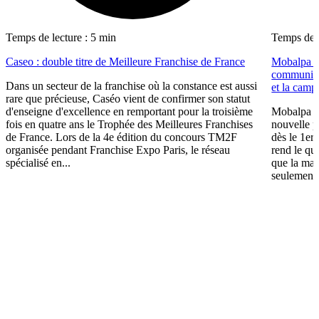
Temps de lecture : 5 min
Temps de l
Caseo : double titre de Meilleure Franchise de France
Mobalpa a
communica
Dans un secteur de la franchise où la constance est aussi
et la cam
rare que précieuse, Caséo vient de confirmer son statut
d'enseigne d'excellence en remportant pour la troisième
Mobalpa a
fois en quatre ans le Trophée des Meilleures Franchises
nouvelle p
de France. Lors de la 4e édition du concours TM2F
dès le 1er
organisée pendant Franchise Expo Paris, le réseau
rend le qu
spécialisé en...
que la mais
seulement 