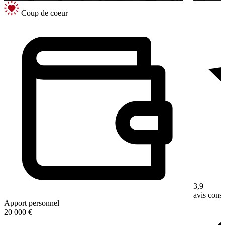
Coup de coeur
3,9
avis con
Apport personnel
20 000 €