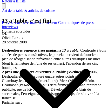
Retour à la liste
Art de la table & articles de cuisine
13 à Table, c'est fini
Brèves et actus
Actualités du secteur
Communiqués de presse
Interviews
Conseils et Guides
OL
Olivia Leroux
28 octobre 2008
Deshoulières renonce à ses magasins
13 à Table
. Confronté à trois
années de pertes consécutives, le porcelainier vient de boucler un
plan de réorganisation prévoyant, entre autres drastiques mesures
(dont la fermeture de l’une de ses usines), l’abandon de ses cinq
boutiques.
Après une première ouverture à Plaisir (Yvelines),
en 2006,
Deshoulières avait inauguré quatre autres points de vente à
Chambray-lès-Tours (Indre-et-Loire), Metz (Moselle), Hénin-
Beaumont (Pas-de-Calais) puis dernièrement et à grand renfort de
publicité, rue de Rivoli, à Paris. Développée par le biais de
succursales, l’enseigne avait envisagé, un temps, de s’ouvrir à la
franchise.
Partager sur :