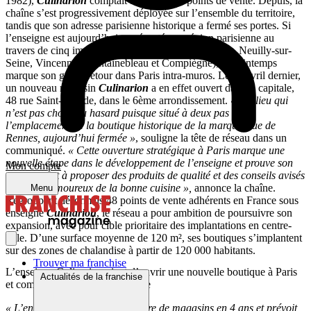
1982),
Culinarion
comptait à l’époque 8 points de vente. Depuis, la
chaîne s’est progressivement déployée sur l’ensemble du territoire,
tandis que son adresse parisienne historique a fermé ses portes. Si
l’enseigne est aujourd’hui représentée en région parisienne au
travers de cinq implantations (à Issy-les-Moulineaux, Neuilly-sur-
Seine, Vincennes, Fontainebleau et Compiègne), ce printemps
marque son grand retour dans Paris intra-muros. Le 11 avril dernier,
un nouveau magasin
Culinarion
a en effet ouvert dans la capitale,
48 rue Saint-Placide, dans le 6ème arrondissement.
« Un lieu qui
n’est pas choisi au hasard puisque situé à deux pas de
l’emplacement de la boutique historique de la marque, rue de
Rennes, aujourd’hui fermée »
, souligne la tête de réseau dans un
communiqué.
« Cette ouverture stratégique à Paris marque une
nouvelle étape dans le développement de l’enseigne et prouve son
Mon compte
engagement à proposer des produits de qualité et des conseils avisés
à tous les amoureux de la bonne cuisine »,
annonce la chaîne.
Menu
Regroupant désormais 48 points de vente adhérents en France sous
enseigne
Culinarion
, le réseau a pour ambition de poursuivre son
expansion, avec pour cible prioritaire des implantations en centre-
ville. D’une surface moyenne de 120 m², ses boutiques s’implantent
sur des zones de chalandise à partir de 120 000 habitants.
Trouver ma franchise
L’enseigne Culinarion vient d’ouvrir une nouvelle boutique à Paris
Actualités de la franchise
et compte 48 magasins en France
« L’enseigne a doublé son nombre de magasins en 4 ans et prévoit