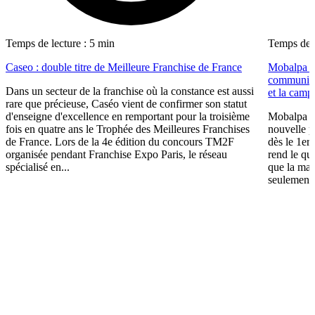
Temps de lecture : 5 min
Temps de l
Caseo : double titre de Meilleure Franchise de France
Mobalpa a
communica
Dans un secteur de la franchise où la constance est aussi
et la cam
rare que précieuse, Caséo vient de confirmer son statut
d'enseigne d'excellence en remportant pour la troisième
Mobalpa a
fois en quatre ans le Trophée des Meilleures Franchises
nouvelle p
de France. Lors de la 4e édition du concours TM2F
dès le 1er
organisée pendant Franchise Expo Paris, le réseau
rend le qu
spécialisé en...
que la mais
seulement 