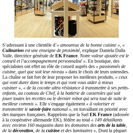
S’adressant à une clientèle d’
« amoureux de la bonne cuisine », «
Culinarion
est une enseigne de proximité,
explique Daniela Dalla
Valle, directrice générale de
EK France
. Notre valeur ajoutée est le
conseil et l’accompagnement personnalisé »
. En boutique, des
spécialistes ont effet un rôle de conseil auprès des
« passionnés de
cuisine, quel que soit leur niveau »
dans le choix de leurs ustensiles.
La chaîne se fait fort de leur proposer les meilleurs produits,
« ceux
qui vont durer dans le temps et qui vont vous aider à mieux
cuisiner »
,
« de la cocotte ultra résistance à transmettre à ses petits-
enfants, au couteau de Chef, à la batterie de casseroles qui sait
jouer toutes les recettes ou le dernier robot qui sera tout de suite le
meilleur commis ».
Elle s’engage également
« à valoriser et
transmettre le
savoir-faire
national »
, en travaillant en priorité avec
des marques françaises. Rappelons que la Sarl
EK France
(adossée
à la coopérative allemande EK), fédère au total
« 149 détaillants
avec environ 160 magasins dans les domaines des
arts de la table
,
de la
décoration
, de la
cuisine
et des luminaires ».
Dont la plupart