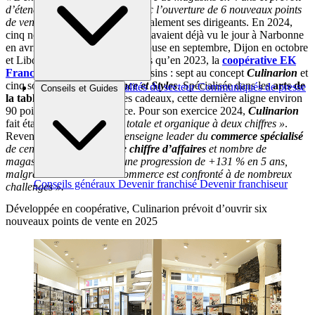
d’étendre encore son réseau avec l’ouverture de 6 nouveaux points
de vente en 2025 »
, indiquent également ses dirigeants. En 2024,
cinq nouvelles unités adhérentes avaient déjà vu le jour à Narbonne
en avril, Bayonne en mai, Mulhouse en septembre, Dijon en octobre
et Libourne en novembre. Tandis qu’en 2023, la
coopérative EK
France
avait ouvert douze magasins : sept au concept
Culinarion
et
cinq sous enseigne
Ambiance et Styles
. Spécialisée dans les
arts de
Brèves et actus
Actualités du secteur
Communiqués de presse
Conseils et Guides
la table
, la
décoration
et les cadeaux, cette dernière aligne environ
Interviews
90 points de vente en France. Pour son exercice 2024,
Culinarion
fait état d’
« une croissance totale et organique à deux chiffres »
.
Revendiquant le statut d’
« enseigne leader du
commerce spécialisé
de centre-ville en termes de
chiffre d’affaires
et nombre de
magasins
»
, elle affiche
« une progression de +131 % en 5 ans,
malgré un contexte où le commerce est confronté à de nombreux
Conseils généraux
Devenir franchisé
Devenir franchiseur
challenges ».
Développée en coopérative, Culinarion prévoit d’ouvrir six
nouveaux points de vente en 2025