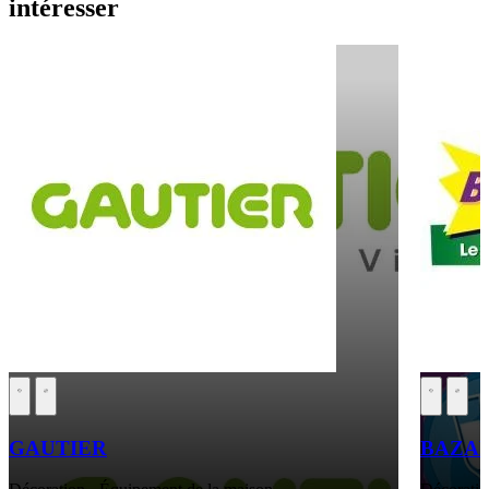
intéresser
GAUTIER
BAZA