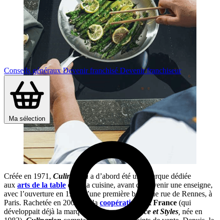
Conseils généraux
Devenir franchisé
Devenir franchiseur
Ma sélection
Créée en 1971,
Culinarion
a d’abord été une marque dédiée
aux
arts de la table
et de la cuisine, avant de devenir une enseigne,
avec l’ouverture en 1972 d’une première boutique rue de Rennes, à
Paris. Rachetée en 2006 par la
coopérative
EK France
(qui
développait déjà la marque-enseigne
Ambiance et Styles
,
née en