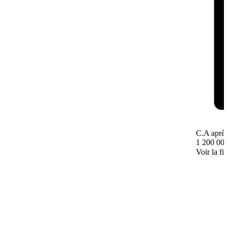
C.A après
1 200 000
Voir la fi