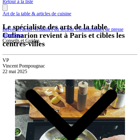
Retour à la liste
Art de la table & articles de cuisine
Le spécialiste des arts de la table
Brèves et actus
Actualités du secteur
Communiqués de presse
Culinarion revient à Paris et cibles les
Interviews
Conseils et Guides
centres-villes
VP
Vincent Pompougnac
22 mai 2025