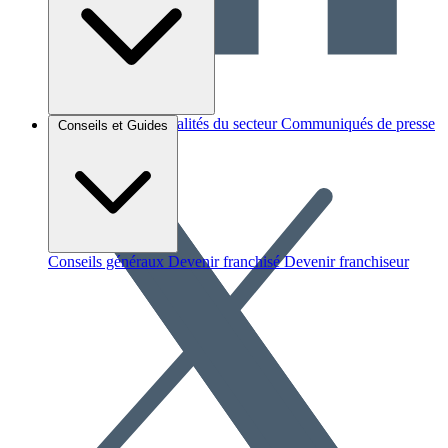
Brèves et actus
Actualités du secteur
Communiqués de presse
Conseils et Guides
Interviews
Conseils généraux
Devenir franchisé
Devenir franchiseur