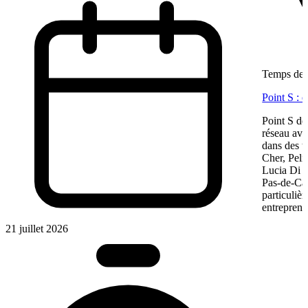
Temps de l
Point S : 
Point S dé
réseau ave
dans des te
Cher, Pel
Lucia Di M
Pas-de-Cal
particulièr
entreprene
21 juillet 2026