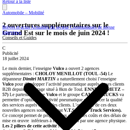
Retour à la liste
Automobile – Mobilité
2 ouvertures supplémentaires sur le
Brèves et actus
Actualités du secteur
Communiqués de presse
Grand Est sur le mois de juin 2024 !
Interviews
Conseils et Guides
C
Publicité
18 juillet 2024
Le mois dernier, l’enseigne
Vulco
a ouvert 2 agences
supplémentaires :
CHOLOY MENILLOT (TOUL -54)
Le
dépanneur
Dimitri MARTIN
a naturellement choisi l’enseigne
Vulco
pour développer l’activité pneumatique auprès de ses clients
B2B depuis son garage situé à 8km de Toul.
ENNERY (METZ –
57)
Le partenariat entre
Vulco
et le groupe
CAM2P TRUCKS
va
permettre d’optimiser l’activité pneumatique et renforcer la qualité
des services auprès de tous les clients. L’ouverture de ces deux
nouvelles agences sont au format
V.T.S (Vulco Truck Services).
Ce concept permet de proposer aux clients des coûts et des délais de
mise en œuvre inférieurs à ceux proposés par une agence physique.
Les 2 piliers de cette activité :