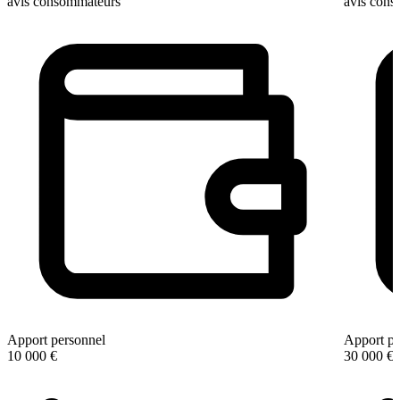
avis consommateurs
avis con
Apport personnel
Apport pe
10 000 €
30 000 €