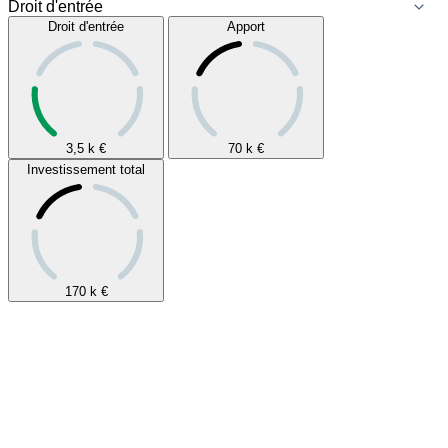
Droit d'entrée
Apport
3,5 k
€
70 k
€
Investissement total
170 k
€