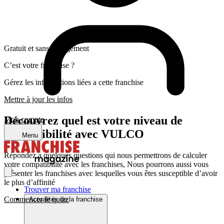
Gratuit et sans engagement
C’est votre franchise ?
Gérez les informations liées a cette franchise
Mettre à jour les infos
Découvrez quel est votre niveau de
Mon compte
compatibilité avec VULCO
Menu
Répondez a quelques questions qui nous permettrons de calculer
votre compatibilité avec les franchises, Nous pourrons aussi vous
présenter les franchises avec lesquelles vous êtes susceptible d’avoir
le plus d’affinité
Trouver ma franchise
Commencer le quizz
Actualités de la franchise