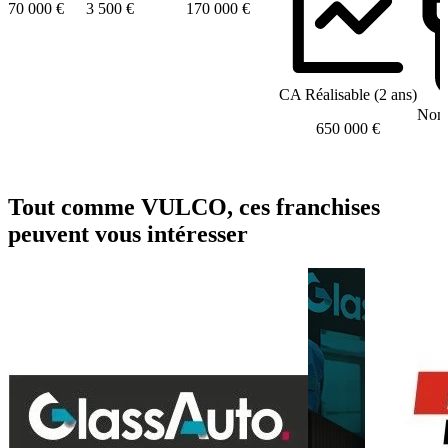
70 000 €
3 500 €
170 000 €
CA Réalisable (2 ans)
Nomb
650 000 €
Tout comme VULCO, ces franchises
peuvent vous intéresser