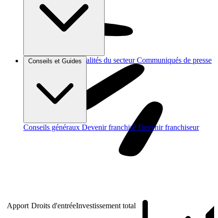
Brèves et actus
Actualités du secteur
Communiqués de presse
Conseils et Guides
Interviews
Conseils généraux
Devenir franchisé
Devenir franchiseur
Apport
Droits d'entrée
Investissement total