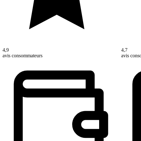
4,9
4,7
avis consommateurs
avis con