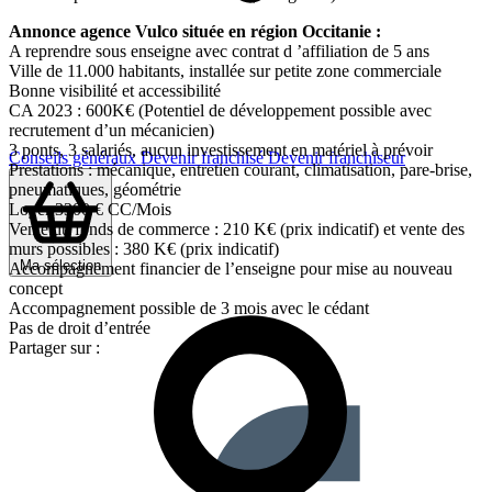
Annonce agence Vulco située en région Occitanie :
A reprendre sous enseigne avec contrat d ’affiliation de 5 ans
Ville de 11.000 habitants, installée sur petite zone commerciale
Bonne visibilité et accessibilité
CA 2023 : 600K€ (Potentiel de développement possible avec
recrutement d’un mécanicien)
3 ponts, 3 salariés, aucun investissement en matériel à prévoir
Conseils généraux
Devenir franchisé
Devenir franchiseur
Prestations : mécanique, entretien courant, climatisation, pare-brise,
pneumatiques, géométrie
Loyer 3300 € CC/Mois
Vente du fonds de commerce : 210 K€ (prix indicatif) et vente des
murs possibles : 380 K€ (prix indicatif)
Ma sélection
Accompagnement financier de l’enseigne pour mise au nouveau
concept
Accompagnement possible de 3 mois avec le cédant
Pas de droit d’entrée
Partager sur :