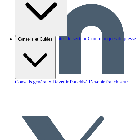
Brèves et actus
Actualités du secteur
Communiqués de presse
Conseils et Guides
Interviews
Conseils généraux
Devenir franchisé
Devenir franchiseur