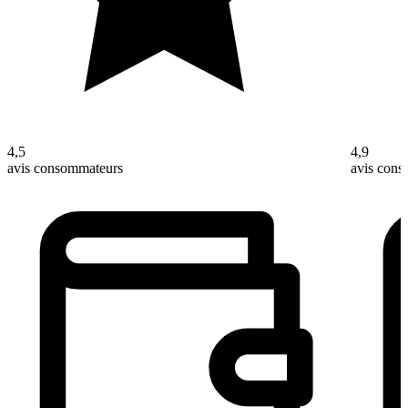
4,5
4,9
avis consommateurs
avis con