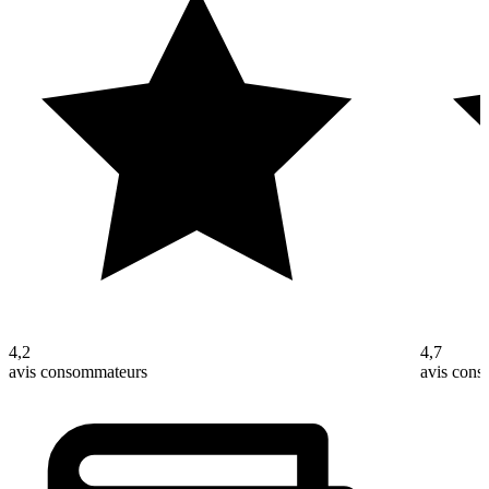
4,2
4,7
avis consommateurs
avis con