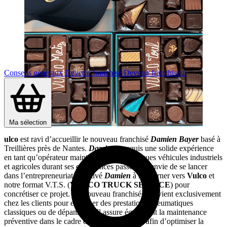
Conseils généraux
Devenir franchisé
Devenir franchiseur
Ma sélection
ulco
est ravi d’accueillir le nouveau franchisé
Damien Bayer
basé à
Treillières près de Nantes.
Damien
a acquis une solide expérience
en tant qu’opérateur maintenance pneumatiques véhicules industriels
et agricoles durant ses expériences passées. L’envie de se lancer
dans l’entrepreneuriat a motivé
Damien
à se tourner vers
Vulco
et
notre format V.T.S. (
VULCO TRUCK SERVICE
) pour
concrétiser ce projet. Ce nouveau franchisé intervient exclusivement
chez les clients pour effectuer des prestations pneumatiques
classiques ou de dépannage. Il assure également la maintenance
préventive dans le cadre de gestion de parcs afin d’optimiser la