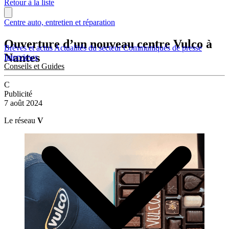
Retour à la liste
Centre auto, entretien et réparation
Ouverture d’un nouveau centre Vulco à
Brèves et actus
Actualités du secteur
Communiqués de presse
Nantes
Interviews
Conseils et Guides
C
Publicité
7 août 2024
Le réseau
V