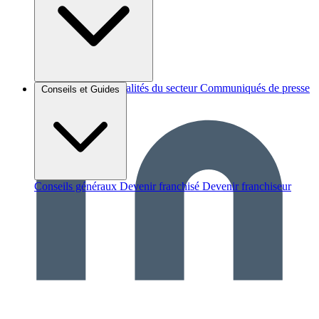
Brèves et actus
Actualités du secteur
Communiqués de presse
Conseils et Guides
Interviews
Conseils généraux
Devenir franchisé
Devenir franchiseur