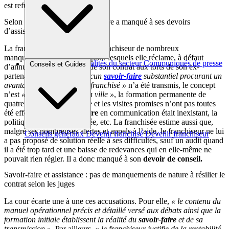
est refusée.
Selon la franchisée, son partenaire a manqué à ses devoirs
d’assistance et de conseil
La franchisée accuse aussi le franchiseur de nombreux
manquements contractuels pour lesquels elle réclame, à défaut
Brèves et actus
Actualités du secteur
Communiqués de presse
Conseils et Guides
d’annulation, la résiliation de son contrat aux torts de son ex-
Interviews
partenaire. Selon elle,
« aucun
savoir-faire
substantiel procurant un
avantage concurrentiel au franchisé »
n’a été transmis, le concept
n’est
« pas réitérable sur la ville »
, la formation permanente de
quatre jours par an au siège et les visites promises n’ont pas toutes
été effectuées, le
savoir-faire
en communication était inexistant, la
politique tarifaire trop élevée, etc. La franchisée estime aussi que,
malgré ses nombreuses alertes et appels à l’aide, le franchiseur ne lui
Conseils généraux
Devenir franchisé
Devenir franchiseur
a pas proposé de solution réelle à ses difficultés, sauf un audit quand
il a été trop tard et une baisse de redevances qui en elle-même ne
pouvait rien régler. Il a donc manqué à son
devoir de conseil.
Savoir-faire et assistance : pas de manquements de nature à résilier le
contrat selon les juges
La cour écarte une à une ces accusations. Pour elle,
« le contenu du
manuel opérationnel précis et détaillé versé aux débats ainsi que la
formation initiale établissent la réalité du
savoir-faire
et de sa
transmission ».
Par ailleurs, «
le franchiseur justifie de la rentabilité