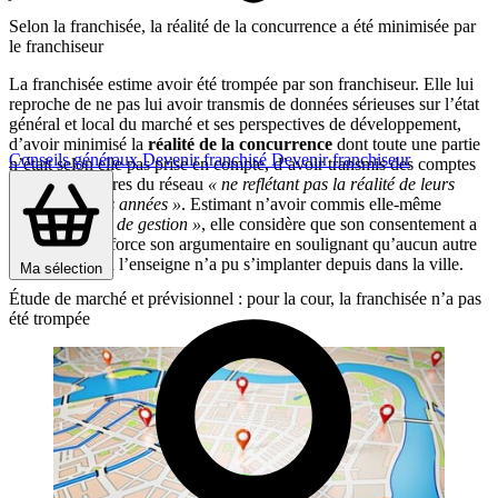
Selon la franchisée, la réalité de la concurrence a été minimisée par
le franchiseur
La franchisée estime avoir été trompée par son franchiseur. Elle lui
reproche de ne pas lui avoir transmis de données sérieuses sur l’état
général et local du marché et ses perspectives de développement,
d’avoir minimisé la
réalité de la concurrence
dont toute une partie
Conseils généraux
Devenir franchisé
Devenir franchiseur
n’était selon elle pas prise en compte, d’avoir transmis des comptes
d’autres membres du réseau
« ne reflétant pas la réalité de leurs
deux premières années »
. Estimant n’avoir commis elle-même
« aucune faute de gestion »
, elle considère que son consentement a
été vicié et renforce son argumentaire en soulignant qu’aucun autre
établissement à l’enseigne n’a pu s’implanter depuis dans la ville.
Ma sélection
Étude de marché et prévisionnel : pour la cour, la franchisée n’a pas
été trompée