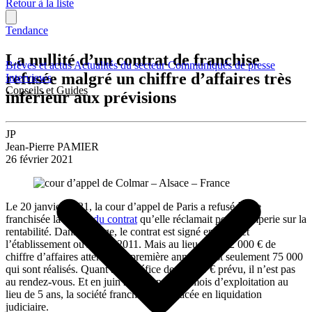
Retour à la liste
Tendance
La nullité d’un contrat de franchise
Brèves et actus
Actualités du secteur
Communiqués de presse
refusée malgré un chiffre d’affaires très
Interviews
Conseils et Guides
inférieur aux prévisions
JP
Jean-Pierre PAMIER
26 février 2021
Le 20 janvier 2021, la cour d’appel de Paris a refusé à une
franchisée la
nullité du contrat
qu’elle réclamait pour tromperie sur la
rentabilité. Dans ce litige, le contrat est signé en 2010 et
l’établissement ouvert en 2011. Mais au lieu des 142 000 € de
chiffre d’affaires attendus la première année, c’est seulement 75 000
qui sont réalisés. Quant au bénéfice de 11 200 € prévu, il n’est pas
au rendez-vous. Et en juin 2013, après 26 mois d’exploitation au
lieu de 5 ans, la société franchisée est placée en liquidation
judiciaire.