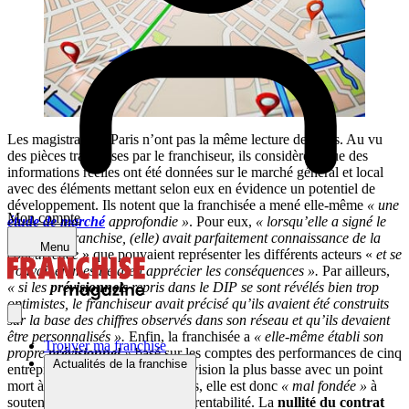
Les magistrats de Paris n’ont pas la même lecture des faits. Au vu
des pièces transmises par le franchiseur, ils considèrent que des
informations réelles ont été données sur le marché général et local
avec des éléments mettant selon eux en évidence un potentiel de
développement. Ils notent que la franchisée a mené elle-même
« une
Mon compte
étude de marché
approfondie »
. Pour eux,
« lorsqu’elle a signé le
contrat de franchise, (elle) avait parfaitement connaissance de la
Menu
concurrence
» que pouvaient représenter les différents acteurs «
et se
trouvait en mesure d’en apprécier les conséquences ».
Par ailleurs,
« si les
prévisionnels
repris dans le DIP se sont révélés bien trop
optimistes, le franchiseur avait précisé qu’ils avaient été construits
sur la base des chiffres observés dans son réseau et qu’ils devaient
être personnalisés ».
Enfin, la franchisée a
« elle-même établi son
Trouver ma franchise
propre
prévisionnel
»
basé sur les comptes des performances de cinq
Actualités de la franchise
entreprises en optant pour la prévision la plus basse avec un point
mort à 12/18 mois. Pour les juges, elle est donc
« mal fondée »
à
soutenir avoir été trompée sur la rentabilité. La
nullité du contrat