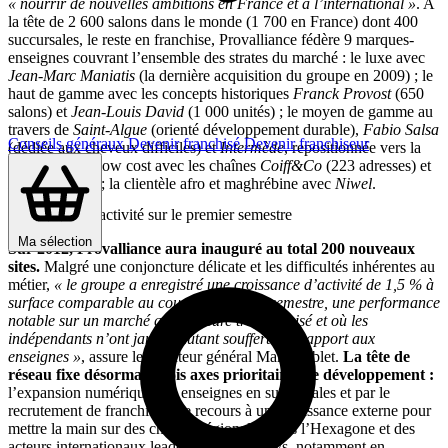
« nourrir de nouvelles ambitions en France et à l’international »
. A
la tête de 2 600 salons dans le monde (1 700 en France) dont 400
succursales, le reste en franchise, Provalliance fédère 9 marques-
enseignes couvrant l’ensemble des strates du marché : le luxe avec
Jean-Marc Maniatis
(la dernière acquisition du groupe en 2009) ; le
haut de gamme avec les concepts historiques
Franck Provost
(650
salons) et
Jean-Louis David
(1 000 unités) ; le moyen de gamme au
travers de
Saint-Algue
(orienté développement durable),
Fabio Salsa
Conseils généraux
Devenir franchisé
Devenir franchiseur
(dédiée aux cheveux difficiles) et
Intermède
, repositionnée vers la
coloration ; le low cost avec les chaînes
Coiff&Co
(223 adresses) et
Interview
(44) ; la clientèle afro et maghrébine avec
Niwel
.
Progression d’activité sur le premier semestre
Ma sélection
Sur 2012, Provalliance aura inauguré au total 200 nouveaux
sites.
Malgré une conjoncture délicate et les difficultés inhérentes au
métier,
« le groupe a enregistré une croissance d’activité de 1,5 % à
surface comparable au cours du premier semestre, une performance
notable sur un marché qui demeure très atomisé et où les
indépendants n’ont jamais autant souffert par rapport aux
enseignes »
, assure le directeur général Marc Aublet.
La tête de
réseau fixe désormais trois axes prioritaires de développement :
l’expansion numérique des enseignes en succursales et par le
recrutement de franchisés ; le recours à une croissance externe pour
mettre la main sur des chaînes régionales dans l’Hexagone et des
acteurs internationaux leaders dans leur pays, notamment en