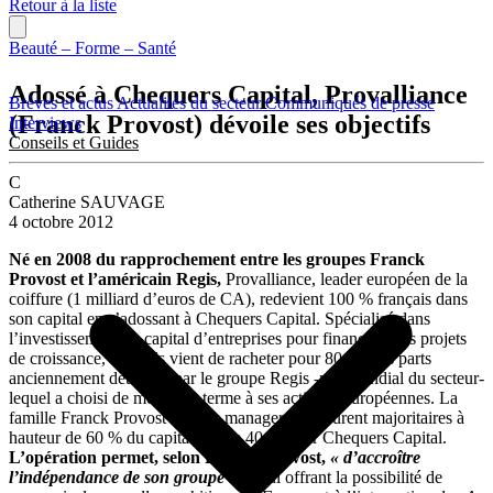
Retour à la liste
Beauté – Forme – Santé
Adossé à Chequers Capital, Provalliance
Brèves et actus
Actualités du secteur
Communiqués de presse
(Franck Provost) dévoile ses objectifs
Interviews
Conseils et Guides
C
Catherine SAUVAGE
4 octobre 2012
Né en 2008 du rapprochement entre les groupes Franck
Provost et l’américain Regis,
Provalliance, leader européen de la
coiffure (1 milliard d’euros de CA), redevient 100 % français dans
son capital en s’adossant à Chequers Capital. Spécialisé dans
l’investissement au capital d’entreprises pour financer leurs projets
de croissance, le fonds vient de racheter pour 80 M€ les parts
anciennement détenues par le groupe Regis -n°1 mondial du secteur-
lequel a choisi de mettre un terme à ses activités européennes. La
famille Franck Provost et leurs managers demeurent majoritaires à
hauteur de 60 % du capital contre 40 % pour Chequers Capital.
L’opération permet, selon Franck Provost,
« d’accroître
l’indépendance de son groupe »
en lui offrant la possibilité de