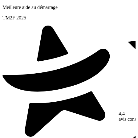
Meilleure aide au démarrage
TM2F 2025
4,4
avis con