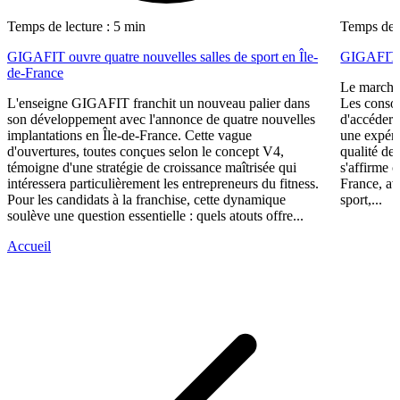
Temps de lecture : 5 min
Temps de l
GIGAFIT ouvre quatre nouvelles salles de sport en Île-
GIGAFIT r
de-France
Le marché 
L'enseigne GIGAFIT franchit un nouveau palier dans
Les consom
son développement avec l'annonce de quatre nouvelles
d'accéder 
implantations en Île-de-France. Cette vague
une expéri
d'ouvertures, toutes conçues selon le concept V4,
qualité de
témoigne d'une stratégie de croissance maîtrisée qui
s'affirme 
intéressera particulièrement les entrepreneurs du fitness.
France, av
Pour les candidats à la franchise, cette dynamique
sport,...
soulève une question essentielle : quels atouts offre...
Accueil