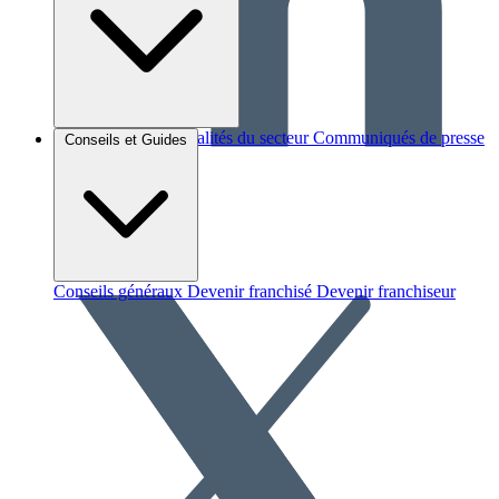
Brèves et actus
Actualités du secteur
Communiqués de presse
Conseils et Guides
Interviews
Conseils généraux
Devenir franchisé
Devenir franchiseur