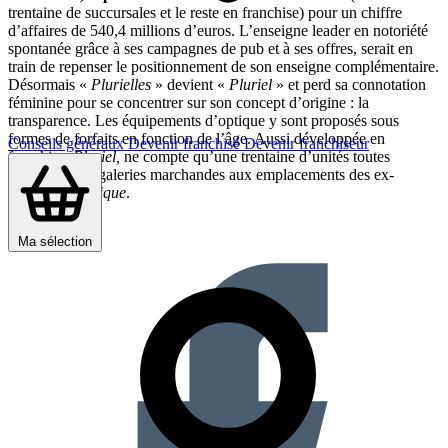
trentaine de succursales et le reste en franchise) pour un chiffre
d’affaires de 540,4 millions d’euros. L’enseigne leader en notoriété
spontanée grâce à ses campagnes de pub et à ses offres, serait en
train de repenser le positionnement de son enseigne complémentaire.
Désormais «
Plurielles
» devient «
Pluriel
» et perd sa connotation
féminine pour se concentrer sur son concept d’origine : la
transparence. Les équipements d’optique y sont proposés sous
formes de forfaits en fonction de l’âge. Aussi développée en
Conseils généraux
Devenir franchisé
Devenir franchiseur
franchise,
Pluriel,
ne compte qu’une trentaine d’unités toutes
implantées en galeries marchandes aux emplacements des ex-
Carrefour Optique
.
Partager sur :
Ma sélection