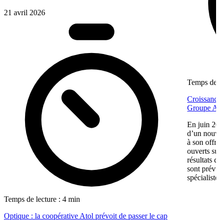
21 avril 2026
Temps de l
Croissance
Groupe Af
En juin 20
d’un nouv
à son offr
ouverts su
résultats d
sont prévu
spécialiste
Temps de lecture : 4 min
Optique : la coopérative Atol prévoit de passer le cap