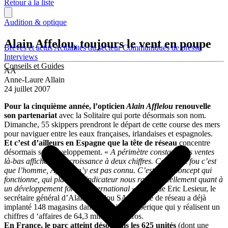
Retour à la liste
Audition & optique
Alain Affelou, toujours le vent en poupe
Brèves et actus
Actualités du secteur
Communiqués de presse
Interviews
Conseils et Guides
AA
Anne-Laure Allain
24 juillet 2007
Pour la cinquième année, l’opticien
Alain Afflelou
renouvelle
son partenariat
avec la Solitaire qui porte désormais son nom.
Dimanche, 55 skippers prendront le départ de cette course des mers
pour naviguer entre les eaux françaises, irlandaises et espagnoles.
Et c’est d’ailleurs en Espagne que la tête de réseau
concentre
désormais son développement. «
A périmètre constant, nos ventes
là-bas affichent une croissance à deux chiffres. Ce qui est fou c’est
que l’homme, Afflelou n’y est pas connu. C’est notre concept qui
fonctionne, qui plaît. Cet indicateur nous rassure réellement quant à
un développement fort à l’international
» explique Eric Lesieur, le
secrétaire général d’Alain Afflelou SA. La tête de réseau a déjà
implanté 148 magasins dans la péninsule Ibérique qui y réalisent un
chiffres d ‘affaires de 64,3 millions d’euros.
En France, le parc atteint désormais les 625 unités
(dont une