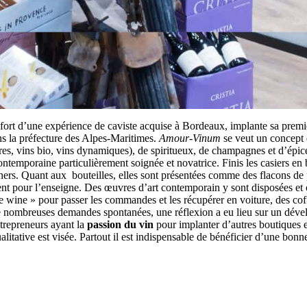
rt d’une expérience de caviste acquise à Bordeaux, implante sa premièr
ns la préfecture des Alpes-Maritimes.
Amour-Vinum
se veut un concept
res, vins bio, vins dynamiques), de spiritueux, de champagnes et d’épice
temporaine particulièrement soignée et novatrice. Finis les casiers en boi
igners. Quant aux bouteilles, elles sont présentées comme des flacons d
ent pour l’enseigne. Des œuvres d’art contemporain y sont disposées et 
 wine » pour passer les commandes et les récupérer en voiture, des coff
te de nombreuses demandes spontanées, une réflexion a eu lieu sur un dé
trepreneurs ayant la
passion du vin
pour implanter d’autres boutiques e
tative est visée. Partout il est indispensable de bénéficier d’une bonn