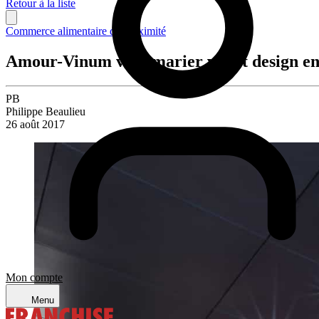
Retour à la liste
Commerce alimentaire de proximité
Amour-Vinum veut marier vin et design en
PB
Philippe Beaulieu
26 août 2017
Mon compte
Menu