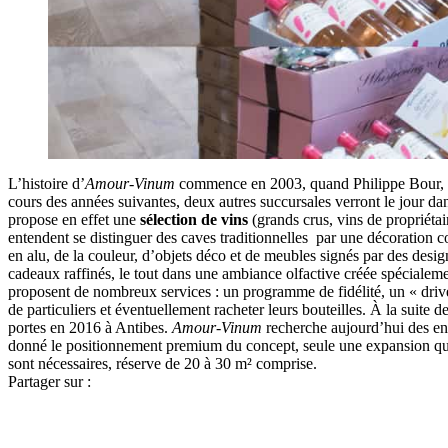
L’histoire d’
Amour-Vinum
commence en 2003, quand Philippe Bour, fo
cours des années suivantes, deux autres succursales verront le jour da
propose en effet une
sélection de vins
(grands crus, vins de propriétai
entendent se distinguer des caves traditionnelles par une décoration con
en alu, de la couleur, d’objets déco et de meubles signés par des des
cadeaux raffinés, le tout dans une ambiance olfactive créée spécialem
proposent de nombreux services : un programme de fidélité, un « drive
de particuliers et éventuellement racheter leurs bouteilles. À la sui
portes en 2016 à Antibes.
Amour-Vinum
recherche aujourd’hui des en
donné le positionnement premium du concept, seule une expansion quali
sont nécessaires, réserve de 20 à 30 m² comprise.
Partager sur :