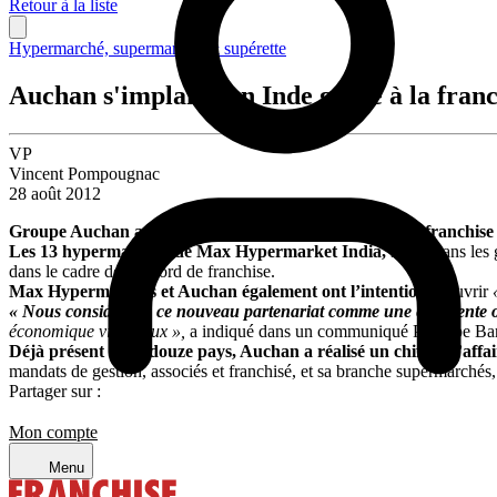
Retour à la liste
Hypermarché, supermarché & supérette
Auchan s'implante en Inde grâce à la franc
VP
Vincent Pompougnac
28 août 2012
Groupe Auchan a annoncé la signature d’un accord de franchise
Les 13 hypermarchés de Max Hypermarket India,
situés dans les 
dans le cadre de l’accord de franchise.
Max Hypermarkets et Auchan également ont l’intention
d’ouvrir
« Nous considérons ce nouveau partenariat
comme une excellente o
économique vigoureux »,
a indiqué dans un communiqué Philippe Ba
Déjà présent dans douze pays, Auchan a réalisé un chiffre d’affa
mandats de gestion, associés et franchisé, et sa branche supermarchés
Partager sur :
Mon compte
Menu