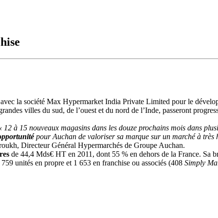
hise
avec la société Max Hypermarket India Private Limited pour le dévelo
grandes villes du sud, de l’ouest et du nord de l’Inde, passeront progr
« 12 à 15 nouveaux magasins dans les douze prochains mois dans plusi
pportunité
pour Auchan de valoriser sa marque sur un marché à très h
roukh, Directeur Général Hypermarchés de Groupe Auchan.
ires
de 44,4 Mds€ HT en 2011, dont 55 % en dehors de la France. Sa b
, 759 unités en propre et 1 653 en franchise ou associés (408
Simply Ma