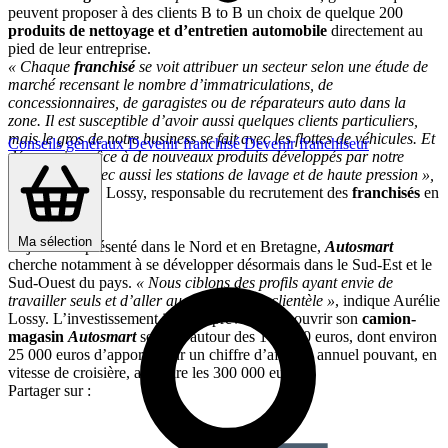
peuvent proposer à des clients B to B un choix de quelque 200
produits de nettoyage et d’entretien automobile
directement au
pied de leur entreprise.
« Chaque
franchisé
se voit attribuer un secteur selon une étude de
marché recensant le nombre d’immatriculations, de
concessionnaires, de garagistes ou de réparateurs auto dans la
zone. Il est susceptible d’avoir aussi quelques clients particuliers,
mais le gros de notre business se fait avec les flottes de véhicules. Et
Conseils généraux
Devenir franchisé
Devenir franchiseur
désormais, grâce à de nouveaux produits développés par notre
laboratoire, avec aussi les stations de lavage et de haute pression »,
précise Aurélie Lossy, responsable du recrutement des
franchisés
en
France.
Ma sélection
Déjà bien représenté dans le Nord et en Bretagne,
Autosmart
cherche notamment à se développer désormais dans le Sud-Est et le
Sud-Ouest du pays.
« Nous ciblons des profils ayant envie de
travailler seuls et d’aller au contact de la clientèle »
, indique Aurélie
Lossy. L’investissement initial à prévoir pour ouvrir son
camion-
magasin
Autosmart
se situe autour des 100 000 euros, dont environ
25 000 euros d’apport. Pour un chiffre d’affaires annuel pouvant, en
vitesse de croisière, atteindre les 300 000 euros.
Partager sur :