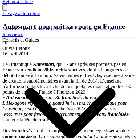
Retour à la liste
Lavage automobile
Autosmart poursuit sa route en France
Brèves et actus
Actualités du secteur
Communiqués de presse
Interviews
Conseils et Guides
OL
Olivia Leroux
16 avril 2014
Le Britannique
Autosmart
, qui 17 ans après ses premiers pas en
France y revendique
28 franchises
actives, dont 3 inaugurées ce
début d’année à Lannion, Valenciennes et Les Ulis, vise une dizaine
de créations supplémentaires avant la fin de 2014. L’enseigne
réaffirme son objectif, affiché depuis quelques mois : atteindre 100
points de vente en France à l’horizon 2020.
«
Autosmart
rayonne sur 230
franchisés
dans le monde.
L’Hexagone représente aujourd’hui un marché stratégique pour
l’enseigne, celui dans lequel elle investit la majorité de ses
ressources pour favoriser le recrutement de nouveaux
franchisés
« ,
souligne la tête de réseau.
Des
franchisés
à qui la marque propose un concept clé-en-main : le
camion-magasin
. Un
« supermarché ambulant »,
grâce auxquels ils