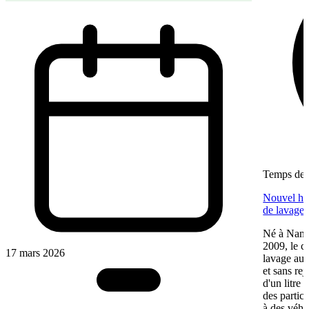
Temps de l
Nouvel hab
de lavage 
Né à Nante
2009, le c
17 mars 2026
lavage aut
et sans re
d'un litre 
des particu
à des véhic