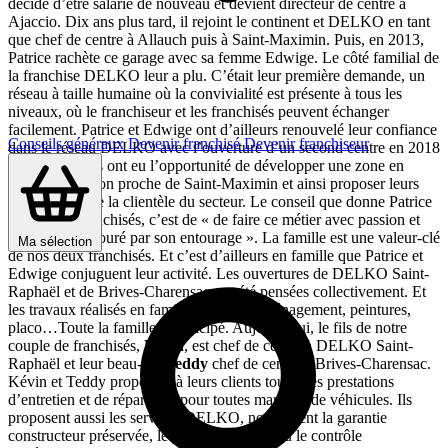
décide d’être salarié de nouveau et devient directeur de centre à
Ajaccio. Dix ans plus tard, il rejoint le continent et DELKO en tant
que chef de centre à Allauch puis à Saint-Maximin. Puis, en 2013,
Patrice rachète ce garage avec sa femme Edwige. Le côté familial de
la franchise DELKO leur a plu. C’était leur première demande, un
réseau à taille humaine où la convivialité est présente à tous les
niveaux, où le franchiseur et les franchisés peuvent échanger
facilement. Patrice et Edwige ont d’ailleurs renouvelé leur confiance
Conseils généraux
Devenir franchisé
Devenir franchiseur
dans le réseau DELKO avec l’ouverture d’un second centre en 2018
à Brignoles. Ils ont eu l’opportunité de développer une zone en
pleine expansion proche de Saint-Maximin et ainsi proposer leurs
services à toute la clientèle du secteur. Le conseil que donne Patrice
à de futurs franchisés, c’est de « de faire ce métier avec passion et
d’être bien entouré par son entourage ». La famille est une valeur-clé
Ma sélection
de nos deux franchisés. Et c’est d’ailleurs en famille que Patrice et
Edwige conjuguent leur activité. Les ouvertures de DELKO Saint-
Raphaël et de Brives-Charensac ont été pensées collectivement. Et
les travaux réalisés en famille. Lourd réaménagement, peintures,
placo…Toute la famille a participé. Aujourd’hui, le fils de notre
couple de franchisés,
Kévin
, est chef de centre à DELKO Saint-
Raphaël et leur beau-fils
Teddy
chef de centre à Brives-Charensac.
Kévin et Teddy proposent à leurs clients toutes les prestations
d’entretien et de réparation pour toutes marques de véhicules. Ils
proposent aussi les services DELKO, notamment la garantie
constructeur préservée, le prêt de véhicule ou le contrôle