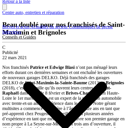
Retour à la liste
Centre auto, entretien et réparation
Beau doublé pour nos franchisés de Saint-
Brèves et actus
Actualités du secteur
Communiqués de presse
Maximin et Brignoles
Interviews
Conseils et Guides
C
Publicité
22 mars 2021
Nos franchisés
Patrice et Edwige Blasi
n’ont pas ménagé leurs
efforts durant ces dernières semaines et ont enchaîné les ouvertures
de nouveaux garages DELKO. Déjà franchisés des garages
DELKO de
Saint-Maximin-la-Sainte-Baume
(2013) et
Brignoles
(2018), c’est en famille qu’ils ouvrent leurs centres de
Saint-
Raphaël
dans le Var le 8 février et
Brives-Charensac
en Haute-
Loire le 1er mars. Patrice est un expert de la réparation automobile
avec trente-et-un ans d’expérience dans le secteur. Notre gérant
multisites a commencé sa carrière à l’âge de treize ans en tant que
pré-apprenti chez Peugeot à Marseille. Après plusieurs années
d’expérience en tant que mécanicien, il ouvre son premier garage en
nom propre à La Seyne-sur-Mer. Après trois ans d’ouverture, il