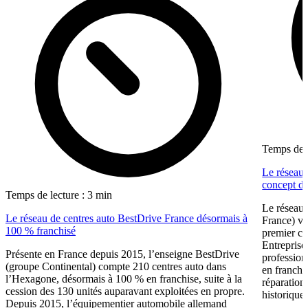
Temps de l
Le réseau 
concept dé
Temps de lecture : 3 min
Le réseau 
Le réseau de centres auto BestDrive France désormais à
France) vi
100 % franchisé
premier ce
Entreprise
Présente en France depuis 2015, l’enseigne BestDrive
profession
(groupe Continental) compte 210 centres auto dans
en franchi
l’Hexagone, désormais à 100 % en franchise, suite à la
réparation
cession des 130 unités auparavant exploitées en propre.
historique 
Depuis 2015, l’équipementier automobile allemand