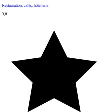
Restauration, cafés, hôtellerie
3,8