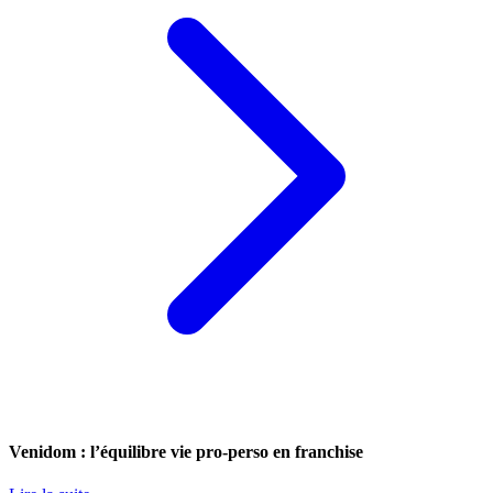
Venidom : l’équilibre vie pro-perso en franchise