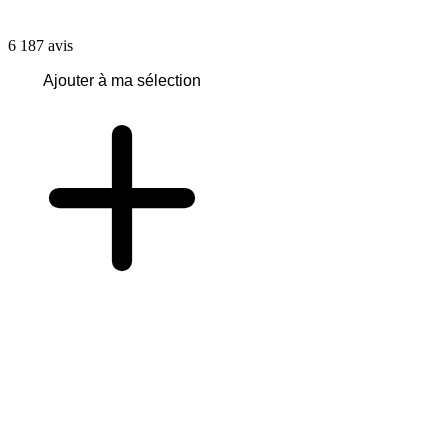
6 187
avis
Ajouter à ma sélection