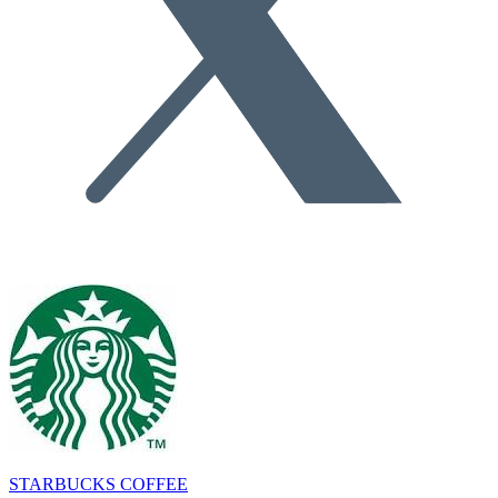
STARBUCKS COFFEE