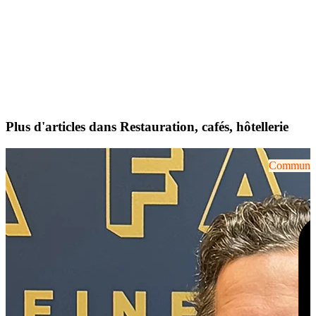
Plus d'articles dans Restauration, cafés, hôtellerie
Communiqu