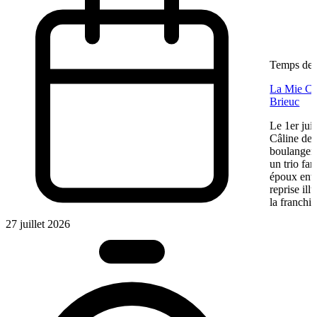
Temps de l
La Mie Câl
Brieuc
Le 1er jui
Câline de 
boulangeri
un trio fa
époux entre
reprise ill
la franchis
27 juillet 2026