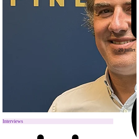
20 juillet
Interviews