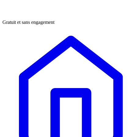
Gratuit et sans engagement