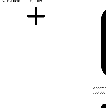
Voir la fiche
Ajouter
Apport pe
150 000 