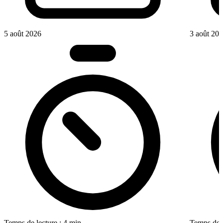
5 août 2026
3 août 20
Temps de lecture : 4 min
Temps de l