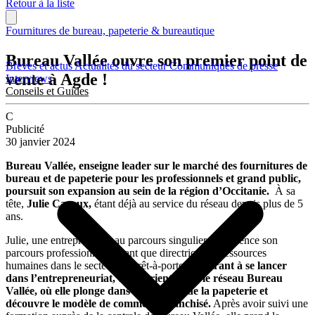
Retour à la liste
Fournitures de bureau, papeterie & bureautique
Bureau Vallée ouvre son premier point de
Brèves et actus
Actualités du secteur
Communiqués de presse
vente à Agde !
Interviews
Conseils et Guides
C
Publicité
30 janvier 2024
Bureau Vallée, enseigne leader sur le marché des fournitures de
bureau et de papeterie pour les professionnels et grand public,
poursuit son expansion au sein de la région d’Occitanie.
À sa
tête,
Julie Cazaux,
étant déjà au service du réseau depuis plus de 5
ans.
Julie, une entrepreneuse au parcours singulier, commence son
parcours professionnel en tant que directrice des ressources
humaines dans le secteur du prêt-à-porter.
Aspirant à se lancer
dans l’entrepreneuriat, elle s’oriente vers le réseau Bureau
Vallée, où elle plonge dans le domaine de la papeterie et
découvre le modèle de commerce franchisé.
Après avoir suivi une