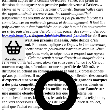
formation auprès de la centrale de Bureau Vallée, elle prend la
décision de
inaugurer son premier point de vente à Béziers.
«
Même en venant d’un autre secteur d’activité, Bureau Vallée offre
des opportunités de reconversion. Je connais aujourd’hui
parfaitement les produits de papeterie et j’ai pu mettre à profit les
connaissances en matière de gestion et de management. Il faut être
polyvalente pour être franchisée, on touche à tout ! On peut vendre
un stylo, puis s’occuper des plannings, passer des commandes pour
Conseils généraux
Devenir franchisé
Devenir franchiseur
le magasin… Il y a toujours plein de choses à faire. »
Plus de 5 ans
après avoir ouvert son premier magasin, Julie décide d’en
ouvrir un second.
Elle nous explique :
« Depuis la 1ère ouverture,
j’ai toujours eu cette envie de poursuivre l’aventure avec un 2ème
magasin. Il y a quelques mois, le siège nous a proposé une reprise
de local à Agde. Cela me tenait à cœur d’ouvrir un magasin dans
Ma sélection
cette ville qui m’est chère, alors j’ai saisi cette chance ! ».
Ce tout
nouveau magasin, s’étendant sur une
superficie de 360 m2,
se
distingue en offrant un
commerce engagé
tant aux professionnels
qu’aux particuliers. Il met à la disposition de sa clientèle
des conseils
d’experts et une vaste sélection de produits de grandes marques
à des prix compétitifs.
Cette enseigne accompagne ses clients en
s’engageant à leur
garantir les meilleurs tarifs toute l’année sur
une gamme étendue de produits
tels que la papeterie, les
cartouches d’encre, le mobilier, les articles high-tech, la téléphonie,
et divers accessoires. Les options de livraison, le click & collect,
ainsi que l’achat en magasin sont disponibles.