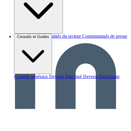
Brèves et actus
Actualités du secteur
Communiqués de presse
Conseils et Guides
Interviews
Conseils généraux
Devenir franchisé
Devenir franchiseur