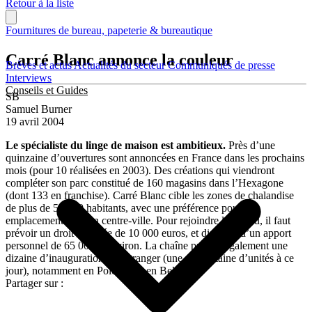
Retour à la liste
Fournitures de bureau, papeterie & bureautique
Carré Blanc annonce la couleur
Brèves et actus
Actualités du secteur
Communiqués de presse
Interviews
Conseils et Guides
SB
Samuel Burner
19 avril 2004
Le spécialiste du linge de maison est ambitieux.
Près d’une
quinzaine d’ouvertures sont annoncées en France dans les prochains
mois (pour 10 réalisées en 2003). Des créations qui viendront
compléter son parc constitué de 160 magasins dans l’Hexagone
(dont 133 en franchise). Carré Blanc cible les zones de chalandise
de plus de 50 000 habitants, avec une préférence pour les
emplacements n°1 en centre-ville. Pour rejoindre le réseau, il faut
prévoir un droit d’entrée de 10 000 euros, et disposer d’un apport
personnel de 65 000 € environ. La chaîne prévoit également une
dizaine d’inaugurations à l’étranger (une quarantaine d’unités à ce
jour), notamment en Pologne et en Belgique.
Partager sur :