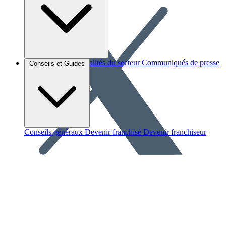
Brèves et actus
Actualités du secteur
Communiqués de presse
Conseils et Guides
Interviews
Conseils généraux
Devenir franchisé
Devenir franchiseur