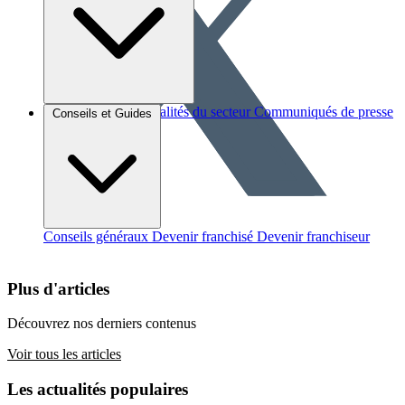
Brèves et actus
Actualités du secteur
Communiqués de presse
Conseils et Guides
Interviews
Conseils généraux
Devenir franchisé
Devenir franchiseur
Plus d'articles
Découvrez nos derniers contenus
Voir tous les articles
Les actualités populaires