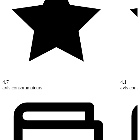
4,7
4,1
avis consommateurs
avis con