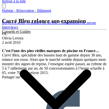
Retour à la liste
Habitat - Rénovation - Bâtiment
Carré Bleu relance son expansion
Brèves et actus
Actualités du secteur
Communiqués de presse
Interviews
Conseils et Guides
OL
Olivia Leroux
2 avril 2010
C’est l’une des plus vieilles marques de piscine en France…
Carré Bleu
, spécialiste des bassins haut de gamme depuis 38 ans,
relance son essor. Alors que le marché semble depuis quelques mois
montrer des signes de reprise, l’enseigne espère passer, au rythme de
5 à 7 ralliements par an, de 50 concessionnaires à l’heure actuelle à
65, voire 70, à l’horizon 2015.
Partager sur :