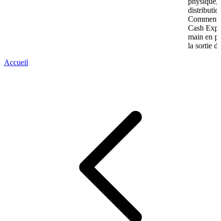
physique, 
distributi
Comment p
Cash Expre
main en pl
la sortie d
Accueil