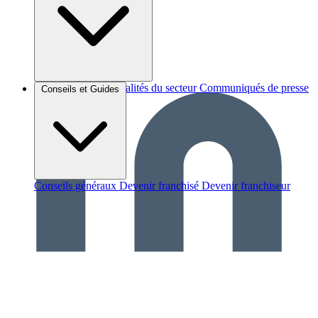
Brèves et actus
Actualités du secteur
Communiqués de presse
Conseils et Guides
Interviews
Conseils généraux
Devenir franchisé
Devenir franchiseur