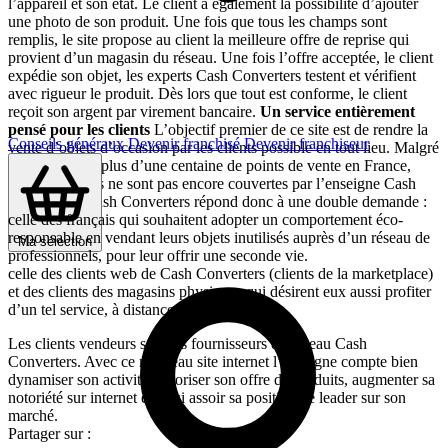
l’appareil et son état. Le client a également la possibilité d’ajouter
une photo de son produit. Une fois que tous les champs sont
remplis, le site propose au client la meilleure offre de reprise qui
provient d’un magasin du réseau. Une fois l’offre acceptée, le client
expédie son objet, les experts Cash Converters testent et vérifient
avec rigueur le produit. Dès lors que tout est conforme, le client
reçoit son argent par virement bancaire.
Un service entièrement
pensé pour les clients
L’objectif premier de ce site est de rendre la
Conseils généraux
Devenir franchisé
Devenir franchiseur
vente d’objets d’occasion par les clients possible en tout lieu. Malgré
la présence de plus d’une centaine de points de vente en France,
plusieurs zones ne sont pas encore couvertes par l’enseigne Cash
Converters. Cash Converters répond donc à une double demande :
celle des français qui souhaitent adopter un comportement éco-
responsable en vendant leurs objets inutilisés auprès d’un réseau de
Ma sélection
professionnels, pour leur offrir une seconde vie.
celle des clients web de Cash Converters (clients de la marketplace)
et des clients des magasins physiques qui désirent eux aussi profiter
d’un tel service, à distance.
Les clients vendeurs sont les fournisseurs du réseau Cash
Converters. Avec ce nouveau site internet l’enseigne compte bien
dynamiser son activité, valoriser son offre de produits, augmenter sa
notoriété sur internet et ainsi assoir sa position de leader sur son
marché.
Partager sur :