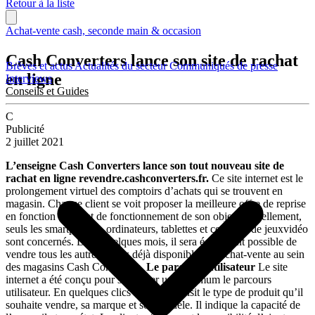
Retour à la liste
Achat-vente cash, seconde main & occasion
Cash Converters lance son site de rachat
Brèves et actus
Actualités du secteur
Communiqués de presse
en ligne
Interviews
Conseils et Guides
C
Publicité
2 juillet 2021
L’enseigne Cash Converters lance son tout nouveau site de
rachat en ligne revendre.cashconverters.fr.
Ce site internet est le
prolongement virtuel des comptoirs d’achats qui se trouvent en
magasin. Chaque client se voit proposer la meilleure offre de reprise
en fonction de l’état de fonctionnement de son objet. Actuellement,
seuls les smartphones, ordinateurs, tablettes et consoles de jeuxvidéo
sont concernés. D’ici quelques mois, il sera également possible de
vendre tous les autres objets déjà disponibles à l’achat-vente au sein
des magasins Cash Converters.
Le parcours utilisateur
Le site
internet a été conçu pour simplifier un maximum le parcours
utilisateur. En quelques clics le client choisit le type de produit qu’il
souhaite vendre, sa marque et son modèle. Il indique la capacité de