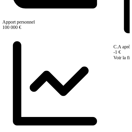
Apport personnel
100 000 €
C.A après
-1 €
Voir la fi