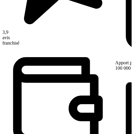
3,9
avis
franchisé
Apport pe
100 000 