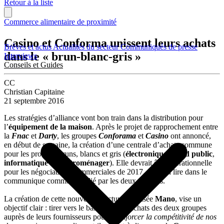
Retour à la liste
Commerce alimentaire de proximité
Casino et Conforma unissent leurs achats
Brèves et actus
Actualités du secteur
Communiqués de presse
dans le « brun-blanc-gris »
Interviews
Conseils et Guides
CC
Christian Capitaine
21 septembre 2016
Les stratégies d’alliance vont bon train dans la distribution pour
l’
équipement de la maison
. Après le projet de rapprochement entre
la
Fnac
et
Darty
, les groupes
Conforama
et
Casino
ont annoncé,
en début de semaine, la création d’une centrale d’achats commune
pour les produits bruns, blancs et gris (
électronique grand public
,
informatique
et
électroménager
). Elle devrait être opérationnelle
pour les négociations commerciales de 2017, peut-on lire dans le
communique commun publié par les deux groupes.
La création de cette nouvelle structure, baptisée
Mano
, vise un
objectif clair : tirer vers le bas les prix d’achats des deux groupes
auprès de leurs fournisseurs pour «
renforcer la compétitivité de nos