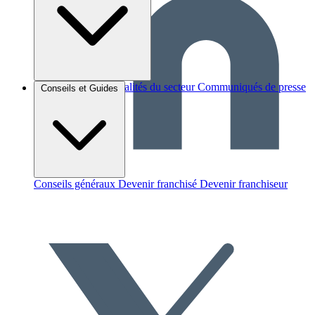
Brèves et actus
Actualités du secteur
Communiqués de presse
Conseils et Guides
Interviews
Conseils généraux
Devenir franchisé
Devenir franchiseur