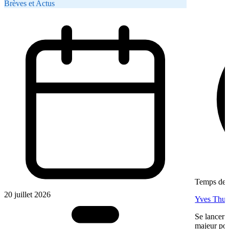
Brèves et Actus
Temps de l
20 juillet 2026
Yves Thur
Se lancer 
majeur pou