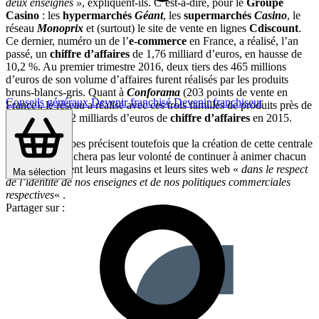
deux enseignes »
, expliquent-ils. C’est-à-dire, pour le
Groupe
Casino
: les
hypermarchés
Géant
, les
supermarchés
Casino
, le
réseau
Monoprix
et (surtout) le site de vente en lignes
Cdiscount
.
Ce dernier, numéro un de l’
e-commerce
en France, a réalisé, l’an
passé, un
chiffre d’affaires
de 1,76 milliard d’euros, en hausse de
10,2 %. Au premier trimestre 2016, deux tiers des 465 millions
d’euros de son volume d’affaires furent réalisés par les produits
bruns-blancs-gris. Quant à
Conforama
(203 points de vente en
Conseils généraux
Devenir franchisé
Devenir franchiseur
France), le réseau a réalisé avec ces trois familles de produits près de
40 % de ses 3,2 milliards d’euros de
chiffre d’affaires
en 2015.
Les deux groupes précisent toutefois que la création de cette centrale
d’achats n’entâchera pas leur volonté de continuer à animer chacun
indépendamment leurs magasins et leurs sites web «
dans le respect
Ma sélection
de l’identité de nos enseignes et de nos politiques commerciales
respectives
« .
Partager sur :