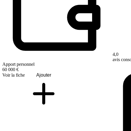
4,0
avis con
Apport personnel
60 000 €
Voir la fiche
Ajouter