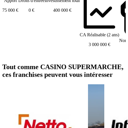
Apport
Droits d'entrée
Investissement total
75 000 €
0 €
400 000 €
CA Réalisable (2 ans)
Nomb
3 000 000 €
Tout comme CASINO SUPERMARCHE,
ces franchises peuvent vous intéresser