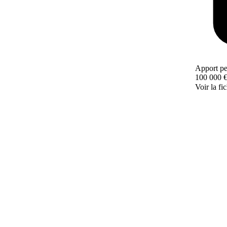
Apport pe
100 000 
Voir la fi