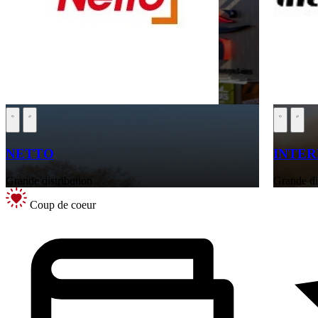
NETTO
INTE
Grande distribution
Grande di
Coup de coeur