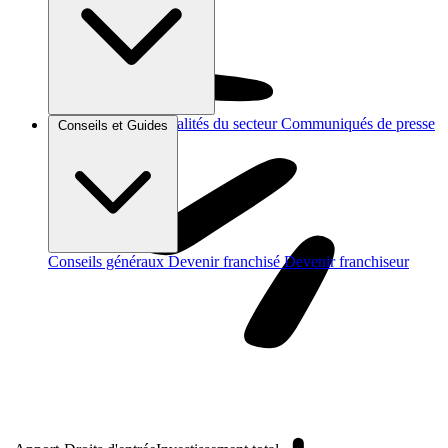
Brèves et actus
Actualités du secteur
Communiqués de presse
Conseils et Guides
Interviews
Conseils généraux
Devenir franchisé
Devenir franchiseur