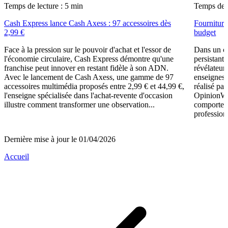
Temps de lecture : 5 min
Temps de l
Cash Express lance Cash Axess : 97 accessoires dès
Fourniture
2,99 €
budget
Face à la pression sur le pouvoir d'achat et l'essor de
Dans un c
l'économie circulaire, Cash Express démontre qu'une
persistant
franchise peut innover en restant fidèle à son ADN.
révélateur
Avec le lancement de Cash Axess, une gamme de 97
enseignes 
accessoires multimédia proposés entre 2,99 € et 44,99 €,
réalisé pa
l'enseigne spécialisée dans l'achat-revente d'occasion
OpinionWay
illustre comment transformer une observation...
comporteme
professionn
Dernière mise à jour le 01/04/2026
Accueil