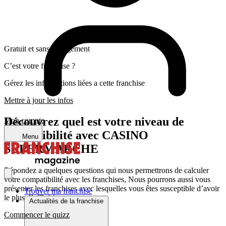
Gratuit et sans engagement
C’est votre franchise ?
Gérez les informations liées a cette franchise
Mettre à jour les infos
Découvrez quel est votre niveau de
Mon compte
compatibilité avec CASINO
Menu
SUPERMARCHE
Répondez a quelques questions qui nous permettrons de calculer
votre compatibilité avec les franchises, Nous pourrons aussi vous
présenter les franchises avec lesquelles vous êtes susceptible d’avoir
Trouver ma franchise
le plus d’affinité
Actualités de la franchise
Commencer le quizz