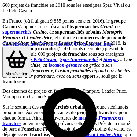
600 projets de franchise en 2018 sous les enseignes Spar, Vival ou
Le Petit Casino
En France (où il alignait 9 855 points vente en 2016), le
groupe
Casino
s’appuie sur ses réseaux d’
hypermarchés
Géant
, de
supermarchés
Casino
, de
supermarchés urbains
Monoprix
,
Franprix
et
Leader Price
, et enfin de
commerces de proximité
Casino Shop
,
Vival
,
Spar
et
Leader Price Express
. En 2018, la
Conseils généraux
Devenir franchisé
Devenir franchiseur
branche
Casino proximités
(5 500 points de ventes) prévoit de
mener à elle seule 600
projets de franchise
sous ses enseignes
Spar
,
Vival
,
Le Petit Casino
,
Spar Supermarché
et
Sherpa
.
« Que
ce soit en
franchise
, en
location-gérance
ou grâce à son
programme entrepreneur
,
Casino proximités
répond aux attentes
Ma sélection
de chaque futur partenaire, avec ou sans
apport
»,
souligne le
franchiseur
.
Des dizaines de projets en franchise pour Franprix, Leader Price,
Monoprix ou Casino Supermarché
Sur le segment des
supermarchés urbains
, le groupe stéphanois
programme également des dizaines de
projets en franchise
pour
chaque format. Ainsi, 50 ouvertures de
magasins
Franprix
en
franchise
ou en intégré sont prévues cette année. Près de la moitié
du parc à
l’enseigne
Franprix
, soit plus de 400 points de vente, est
déjà
gérée en franchise
, contre 70 % du
réseau
Leader Price
,
qui