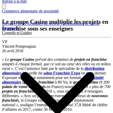
Retour à la liste
Commerce alimentaire de proximité
Le groupe Casino multiplie les projets en
Brèves et actus
Actualités du secteur
Communiqués de presse
franchise sous ses enseignes
Interviews
Conseils et Guides
VP
Vincent Pompougnac
26 avril 2018
« Le
groupe Casino
prévoit des centaines de
projets en franchise
adaptés à chaque format, que ce soit au cœur des villes ou en milieu
rural ».
C’est l’annonce faite par le spécialiste de la
distribution
alimentaire
à la veille du
salon Franchise Expo
en mars dernier.
Exposant sur le salon notamment pour ses formats de
proximité
alimentaire
(
gérés en franchise
à 80 %), le
groupe Casino
(9 200
points de vente franchisés
en France) nourrit en effet
« plus de 700
projets en franchise
pour 2018 »,
sous une dizaine d’enseignes
différentes.
« Avec un plan de recrutement ambitieux de
nouveaux
franchisés
, le Groupe entend poursuivre son déploiement
national »,
souligne l’entreprise, qui a réalisé 37,8 Mds€ de chiffre
d’affaires en 2017, contre 36 Mds€ en 2016.