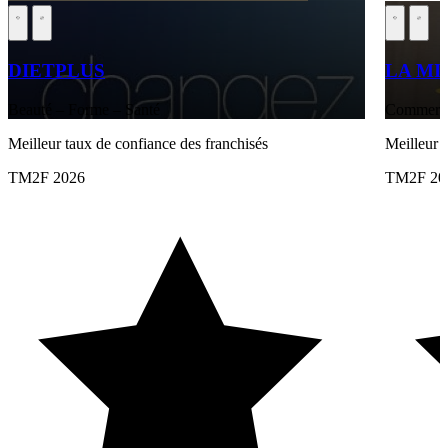
DIETPLUS
LA MI
Beauté – Forme – Santé
Commerce 
Meilleur taux de confiance des franchisés
Meilleur
TM2F 2026
TM2F 20