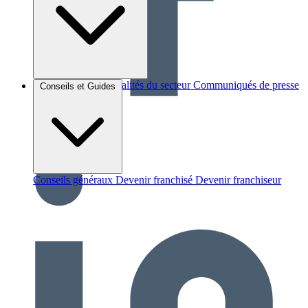
Brèves et actus
Actualités du secteur
Communiqués de presse
Conseils et Guides
Interviews
Conseils généraux
Devenir franchisé
Devenir franchiseur