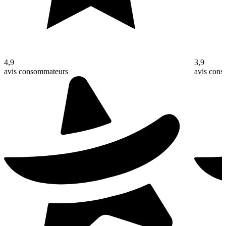
4,9
3,9
avis consommateurs
avis con