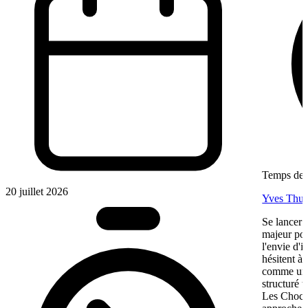
Temps de l
20 juillet 2026
Yves Thur
Se lancer 
majeur pou
l'envie d'
hésitent à 
comme une 
structuré 
Les Chocol