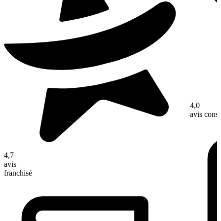
4,0
avis con
4,7
avis
franchisé