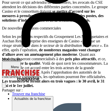
Pour savoir ce qui adviendra de ces derniers, les avocats du CSE
attendent les décisions des différentes parties concernées. Le groupe
Casino et le consortium doivent
se mettre d’accord sur les
mesures à prendre à propos de la suppression des postes, des
solutions d’indemnisation et de la création d’emplois.
De nouvelles ambitions commerciales
Selon les présidents respectifs du Groupement Les Mousquetaires et
Auchan Retail, la reprise des enseignes de Casino
« marque un
virage stratégique dans le secteur de la distribution en France »
. En
effet, après l’opération,
de nombreux magasins vont changer
d’allure avec un aménagement plus moderne
. Quant aux
produits, ils seront commercialisés à des
prix plus attractifs
, et ce,
Mon compte
sans sacrifier la qualité
. Voilà de quoi ravir les consommateurs. La
Menu
finalisation de cet accord entre les trois acteurs de la grande
distribution est en cours. Après l’approbation des autorités de la
concurrence compétentes, les opérations pourront être officialisées.
Les transferts se feront alors en trois vagues : le 30 avril, le 31
mai et le 1er juillet.
Partager sur :
Trouver ma franchise
Actualités de la franchise