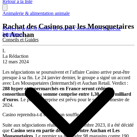
Retour à la liste
Animalerie & alimentation animale
Rachat des Casinos par les Mousquetaires
Brèves et actus
Actualités du secteur
Communiqués de presse
et Auchan
Interviews
Conseils et Guides
L
La Rédaction
12 mars 2024
Les négociations se poursuivent et l’affaire Casino arrive peut-être
presque à sa fin. Le 24 janvier dernier, le groupe a signé un accord
avec Les Mousquetaires (Intermarché) et Auchan Retail. Verdict :
288 hyper et supermarchés en France seront cédés au
consortium pour la somme comprise entre 1,30 et 1,35 milliard
d’euros
. Le projet de reprise est prévu pour le second trimestre de
2024.
Casino reprendra-t-il bientôt son souffle ?
Suite aux négociations réalisées le 18 décembre 2023, il a été décidé
que
Casino sera en partie démantelé entre Auchan et Les
Mousquetaires
. Le premier va reprendre 98 magasins contre 190