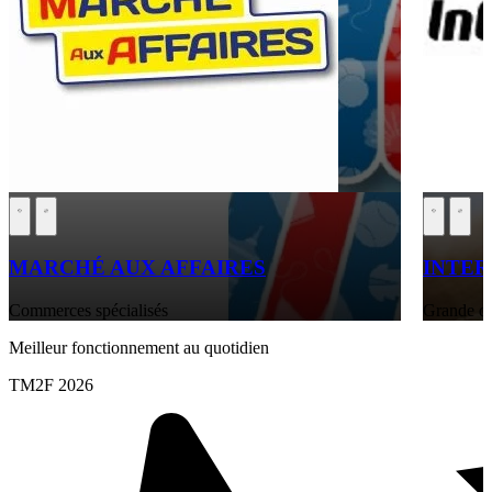
MARCHÉ AUX AFFAIRES
INTE
Commerces spécialisés
Grande di
Meilleur fonctionnement au quotidien
TM2F 2026