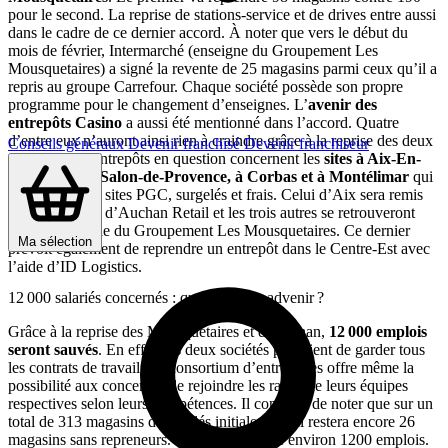
pour le second. La reprise de stations-service et de drives entre aussi
dans le cadre de ce dernier accord. À noter que vers le début du
mois de février, Intermarché (enseigne du Groupement Les
Mousquetaires) a signé la revente de 25 magasins parmi ceux qu’il a
repris au groupe Carrefour. Chaque société possède son propre
programme pour le changement d’enseignes. L’
avenir des
entrepôts Casino
a aussi été mentionné dans l’accord. Quatre
d’entre eux n’auront ainsi rien à craindre grâce à la reprise des deux
Conseils généraux
Devenir franchisé
Devenir franchiseur
groupes. Les entrepôts en question concernent les
sites à Aix-En-
Provence, au Salon-de-Provence, à Corbas et à Montélimar
qui
constituent des sites PGC, surgelés et frais. Celui d’Aix sera remis
entre les mains d’Auchan Retail et les trois autres se retrouveront
sous l’escarcelle du Groupement Les Mousquetaires. Ce dernier
Ma sélection
prévoit également de reprendre un entrepôt dans le Centre-Est avec
l’aide d’ID Logistics.
12 000 salariés concernés : que va-t-il en advenir ?
Grâce à la reprise des Mousquetaires et d’Auchan,
12 000 emplois
seront sauvés
. En effet, les deux sociétés prévoient de garder tous
les contrats de travail. Le consortium d’entreprises offre même la
possibilité aux concernés de rejoindre les rangs de leurs équipes
respectives selon leurs compétences. Il convient de noter que sur un
total de 313 magasins demandés initialement, il restera encore 26
magasins sans repreneurs. Ce chiffre touche environ 1200 emplois.